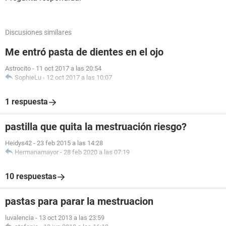
Discusiones similares
Me entró pasta de dientes en el ojo
Astrocito
-
11 oct 2017 a las 20:54
SophieLu
-
12 oct 2017 a las 10:07
1 respuesta
pastilla que quita la mestruación riesgo?
Heidys42
-
23 feb 2015 a las 14:28
Hermanamayor
-
28 feb 2020 a las 07:19
10 respuestas
pastas para parar la mestruacion
luvalencia
-
13 oct 2013 a las 23:59