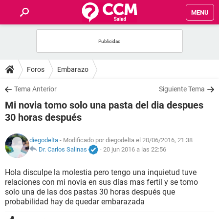
MENU
INICIO
FOROS
Foros
Embarazo
SALUD
Tema Anterior
Siguiente Tema
Mi novia tomo solo una pasta del dia despues
FAMILIA
30 horas después
NUTRICIÓN
diegodelta
- Modificado por diegodelta el 20/06/2016, 21:38
Dr. Carlos Salinas
-
20 jun 2016 a las 22:56
BIENESTAR
Hola disculpe la molestia pero tengo una inquietud tuve
relaciones con mi novia en sus días mas fertil y se tomo
SEXUALIDAD
solo una de las dos pastas 30 horas después que
probabilidad hay de quedar embarazada
GLOSARIO