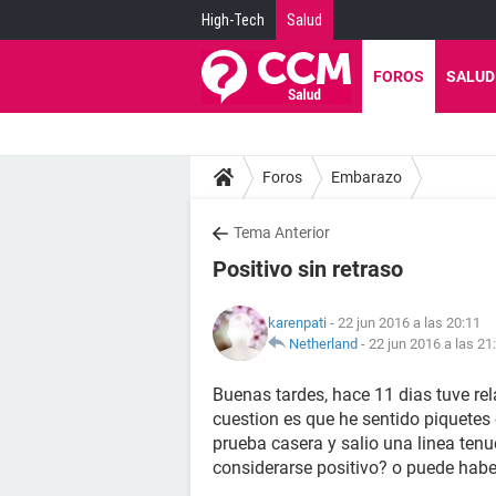
High-Tech
Salud
FOROS
SALUD
Foros
Embarazo
Tema Anterior
Positivo sin retraso
karenpati
- 22 jun 2016 a las 20:11
Netherland
-
22 jun 2016 a las 21
Buenas tardes, hace 11 dias tuve re
cuestion es que he sentido piquetes e
prueba casera y salio una linea ten
considerarse positivo? o puede habe