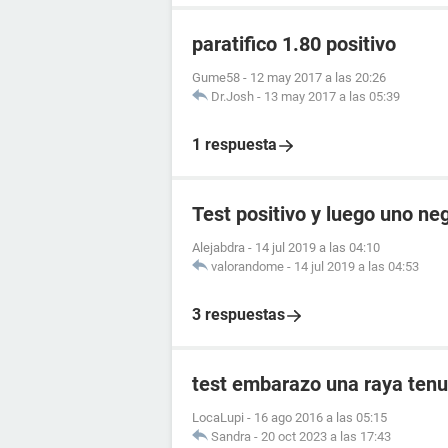
paratifico 1.80 positivo
Gume58
-
12 may 2017 a las 20:26
Dr.Josh
-
13 may 2017 a las 05:39
1 respuesta
Test positivo y luego uno ne
Alejabdra
-
14 jul 2019 a las 04:10
valorandome
-
14 jul 2019 a las 04:53
3 respuestas
test embarazo una raya tenu
LocaLupi
-
16 ago 2016 a las 05:15
Sandra
-
20 oct 2023 a las 17:43