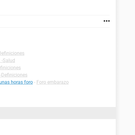
Definiciones
 -Salud
finiciones
-Definiciones
unas horas foro
-
Foro embarazo