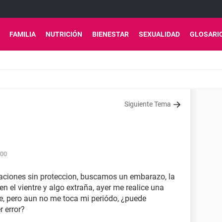
FAMILIA
NUTRICIÓN
BIENESTAR
SEXUALIDAD
GLOSARI
Siguiente Tema
:00
laciones sin proteccion, buscamos un embarazo, la
n el vientre y algo extraña, ayer me realice una
ue, pero aun no me toca mi periódo, ¿puede
r error?