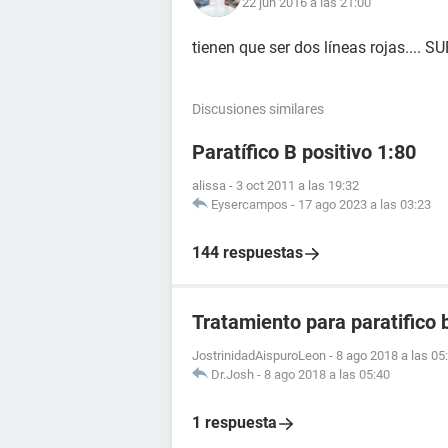
22 jun 2016 a las 21:00
tienen que ser dos líneas rojas.... S
Discusiones similares
Paratífico B positivo 1:80
alissa
-
3 oct 2011 a las 19:32
Eysercampos
-
17 ago 2023 a las 03:23
144 respuestas
Tratamiento para paratifico 
JostrinidadAispuroLeon
-
8 ago 2018 a las 05
Dr.Josh
-
8 ago 2018 a las 05:40
1 respuesta