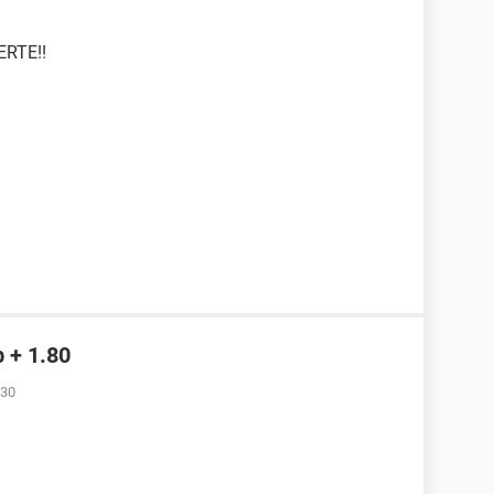
UERTE!!
b + 1.80
:30