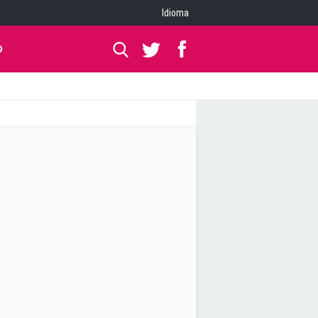
Idioma
O