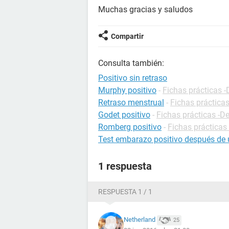
Muchas gracias y saludos
Compartir
Consulta también:
Positivo sin retraso
Murphy positivo
-
Fichas prácticas -
Retraso menstrual
-
Fichas prácticas
Godet positivo
-
Fichas prácticas -De
Romberg positivo
-
Fichas prácticas 
Test embarazo positivo después de 
1 respuesta
RESPUESTA 1 / 1
Netherland
25