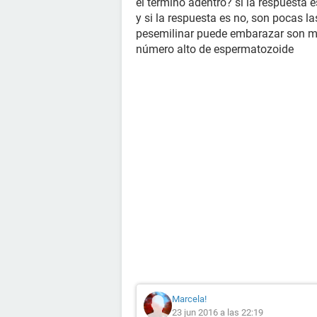
el termino adentro? si la respuesta 
y si la respuesta es no, son pocas l
pesemilinar puede embarazar son mu
número alto de espermatozoide
Marcela!
23 jun 2016 a las 22:19