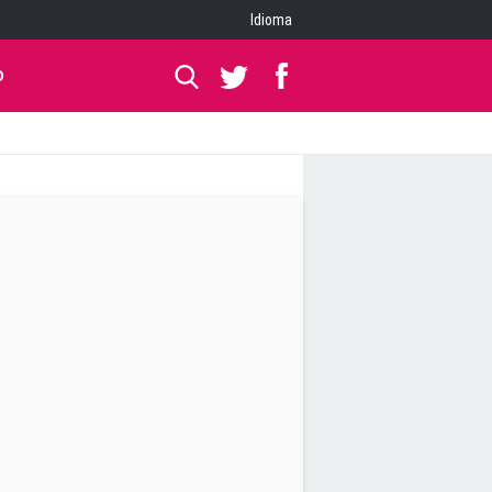
Idioma
O