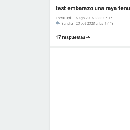
test embarazo una raya tenu
LocaLupi
-
16 ago 2016 a las 05:15
Sandra
-
20 oct 2023 a las 17:43
17 respuestas