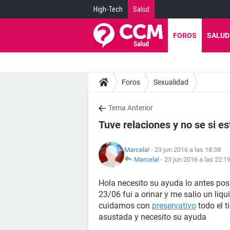
High-Tech
Salud
FOROS
SALUD
Foros
Sexualidad
Tema Anterior
Tuve relaciones y no se si 
Marcela!
- 23 jun 2016 a las 18:38
Marcela!
-
23 jun 2016 a las 22:1
Hola necesito su ayuda lo antes posi
23/06 fui a orinar y me salio un liqu
cuidamos con
preservativo
todo el t
asustada y necesito su ayuda