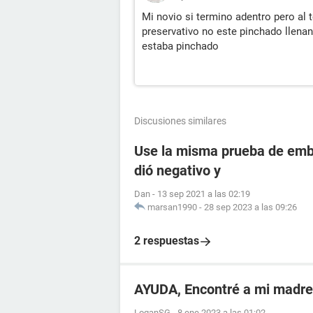
Mi novio si termino adentro pero al 
preservativo no este pinchado llenan
estaba pinchado
Discusiones similares
Use la misma prueba de emba
dió negativo y
Dan
-
13 sep 2021 a las 02:19
marsan1990
-
28 sep 2023 a las 09:26
2 respuestas
AYUDA, Encontré a mi madr
LoganSG
-
8 ene 2023 a las 01:02