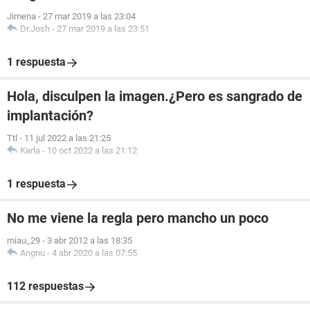
Jimena
-
27 mar 2019 a las 23:04
Dr.Josh
-
27 mar 2019 a las 23:51
1 respuesta
Hola, disculpen la imagen.¿Pero es sangrado de
implantación?
Ttl
-
11 jul 2022 a las 21:25
Karla
-
10 oct 2022 a las 21:12
1 respuesta
No me viene la regla pero mancho un poco
miau_29
-
3 abr 2012 a las 18:35
Angnu
-
4 abr 2020 a las 07:55
112 respuestas