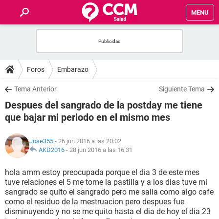
MENU
INICIO
FOROS
Foros
Embarazo
SALUD
Tema Anterior
Siguiente Tema
Despues del sangrado de la postday me tiene
FAMILIA
que bajar mi periodo en el mismo mes
NUTRICIÓN
Jose355
- 26 jun 2016 a las 20:02
AKD2016
-
28 jun 2016 a las 16:31
BIENESTAR
hola amm estoy preocupada porque el dia 3 de este mes
tuve relaciones el 5 me tome la pastilla y a los dias tuve mi
SEXUALIDAD
sangrado se quito el sangrado pero me salia como algo cafe
como el residuo de la mestruacion pero despues fue
disminuyendo y no se me quito hasta el dia de hoy el dia 23
GLOSARIO