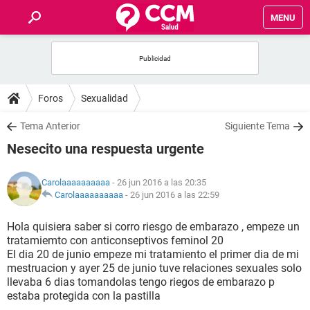
MENU
INICIO
FOROS
Foros
Sexualidad
SALUD
Tema Anterior
Siguiente Tema
Nesecito una respuesta urgente
FAMILIA
Carolaaaaaaaaaa
- 26 jun 2016 a las 20:35
NUTRICIÓN
Carolaaaaaaaaaa
-
26 jun 2016 a las 22:59
Hola quisiera saber si corro riesgo de embarazo , empeze un
BIENESTAR
tratamiemto con anticonseptivos feminol 20
El dia 20 de junio empeze mi tratamiento el primer dia de mi
SEXUALIDAD
mestruacion y ayer 25 de junio tuve relaciones sexuales solo
llevaba 6 dias tomandolas tengo riegos de embarazo p
estaba protegida con la pastilla
GLOSARIO