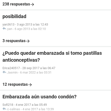
238 respuestas
posibilidad
yan3613
-
3 ago 2013 a las 12:43
yan
-
6 ago 2013 a las 02:10
3 respuestas
¿Puedo quedar embarazada si tomo pastillas
anticonceptivas?
Erica240517
-
28 sep 2017 a las 06:47
Jasmin
-
6 mar 2022 a las 03:31
12 respuestas
Embarazada aún usando condón?
Sofi218
-
4 ene 2017 a las 05:49
c-salinas
-
4 ene 2017 a las 13:39