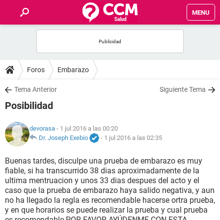
MENU
INICIO
FOROS
Foros
Embarazo
SALUD
Tema Anterior
Siguiente Tema
Posibilidad
FAMILIA
devorasa
- 1 jul 2016 a las 00:20
NUTRICIÓN
Dr. Joseph Exebio
-
1 jul 2016 a las 02:35
Buenas tardes, disculpe una prueba de embarazo es muy
BIENESTAR
fiable, si ha transcurrido 38 dias aproximadamente de la
ultima mentruacion y unos 33 dias despues del acto y el
SEXUALIDAD
caso que la prueba de embarazo haya salido negativa, y aun
no ha llegado la regla es recomendable hacerse ortra prueba,
y en que horarios se puede realizar la prueba y cual prueba
GLOSARIO
es recomendable POR FAVOR AYÚDENME CON ESTA