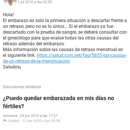
1 jul 2016 a las 02:35
Hola!
El embarazo es solo la primera situación a descartar frente a
un retraso, pero no es lo único....Si el embarazo ya fue
descartado con la prueba de sangre, se deberá consultar con
el ginecólogo para que evalue todas las otras causas del
retraso además del embarazo.
Más información sobre las causas de retraso menstrual en
el siguiente link:
https://salud.ccm.net/faq/5655-las-causas-
de-un-retraso-de-la-menstruacion
Saludos¡
Discusiones similares
¿Puedo quedar embarazada en mis días no
fértiles?
ermooxa
-
23 jun 2013 a las 17:27
Enidek
-
12 abr 2020 a las 20:39