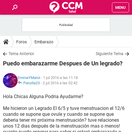
MENU
INICIO
FOROS
Foros
Embarazo
SALUD
Tema Anterior
Siguiente Tema
Puedo embarazarme Despues de Un legrado?
FAMILIA
EmmaYMaroi
- 1 jul 2016 a las 11:18
NUTRICIÓN
Panzita23
-
2 jul 2016 a las 02:42
Hola Chicas Alguna Podria Ayudarme?
BIENESTAR
Me hicieron un Legrado El 6/5 y tuve menstruacion el 12/6
SEXUALIDAD
cuando se supone que ovule y cuando se supone que
deberia tener mi próxima menstruación? tuve relaciones
unos 12 dias después de la menstruación mas o menos!
GLOSARIO
cuanto puedo esperar para saber si estaré embarazada o