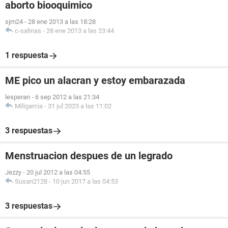
aborto biooquimico
sjm24
-
28 ene 2013 a las 18:28
c-salinas
-
28 ene 2013 a las 23:44
1 respuesta
ME pico un alacran y estoy embarazada
lesperan
-
6 sep 2012 a las 21:34
Miligarcia
-
31 jul 2023 a las 11:02
3 respuestas
Menstruacion despues de un legrado
Jezzy
-
20 jul 2012 a las 04:55
Susan2128
-
10 jun 2017 a las 04:53
3 respuestas