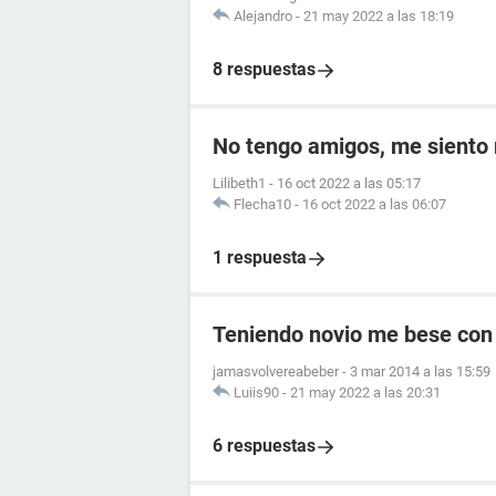
Alejandro
-
21 may 2022 a las 18:19
8 respuestas
No tengo amigos, me siento 
Lilibeth1
-
16 oct 2022 a las 05:17
Flecha10
-
16 oct 2022 a las 06:07
1 respuesta
Teniendo novio me bese con 
jamasvolvereabeber
-
3 mar 2014 a las 15:59
Luiis90
-
21 may 2022 a las 20:31
6 respuestas