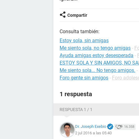
Compartir
Consulta también:
Estoy sola, sin amigas
Me siento sola, no tengo amigas
-
F
Ayuda amigas estoy desesperada
-
ESTOY SOLA Y SIN AMIGOS, NO SA
Me siento sola... No tengo amigos.
-
Foro gente sin amigos
-
Foro adoles
1 respuesta
RESPUESTA 1 / 1
Dr. Joseph Exebio
16.358
2 jul 2016 a las 05:40