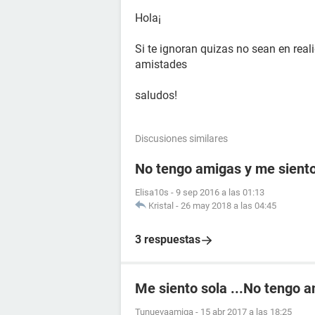
Hola¡
Si te ignoran quizas no sean en rea
amistades
saludos!
Discusiones similares
No tengo amigas y me sient
Elisa10s
-
9 sep 2016 a las 01:13
Kristal
-
26 may 2018 a las 04:45
3 respuestas
Me siento sola ...No tengo 
Tunuevaamiga
-
15 abr 2017 a las 18:25