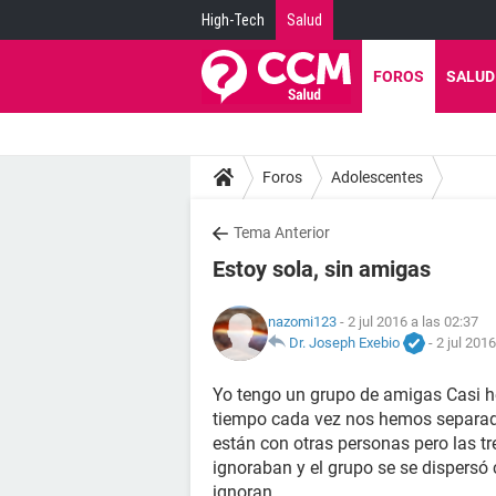
High-Tech
Salud
FOROS
SALUD
Foros
Adolescentes
Tema Anterior
Estoy sola, sin amigas
nazomi123
- 2 jul 2016 a las 02:37
Dr. Joseph Exebio
-
2 jul 2016
Yo tengo un grupo de amigas Casi h
tiempo cada vez nos hemos separad
están con otras personas pero las t
ignoraban y el grupo se se dispersó
ignoran.