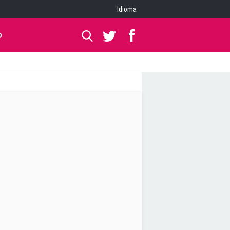
Idioma
O