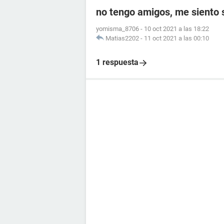
no tengo amigos, me siento s
yomisma_8706
-
10 oct 2021 a las 18:22
Matias2202
-
11 oct 2021 a las 00:10
1 respuesta