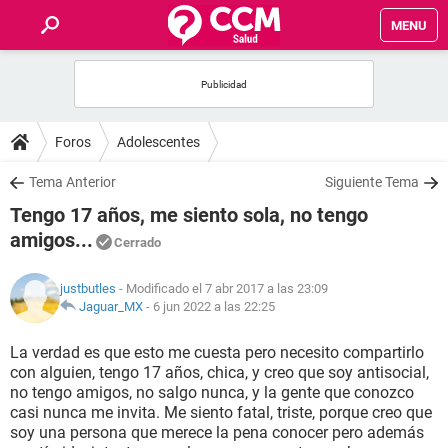
MENU
INICIO
FOROS
Foros
Adolescentes
SALUD
Tema Anterior
Siguiente Tema
Tengo 17 años, me siento sola, no tengo
FAMILIA
amigos...
Cerrado
NUTRICIÓN
justbutles
- Modificado el 7 abr 2017 a las 23:09
Jaguar_MX
-
6 jun 2022 a las 22:25
BIENESTAR
La verdad es que esto me cuesta pero necesito compartirlo
con alguien, tengo 17 años, chica, y creo que soy antisocial,
SEXUALIDAD
no tengo amigos, no salgo nunca, y la gente que conozco
casi nunca me invita. Me siento fatal, triste, porque creo que
soy una persona que merece la pena conocer pero además
GLOSARIO