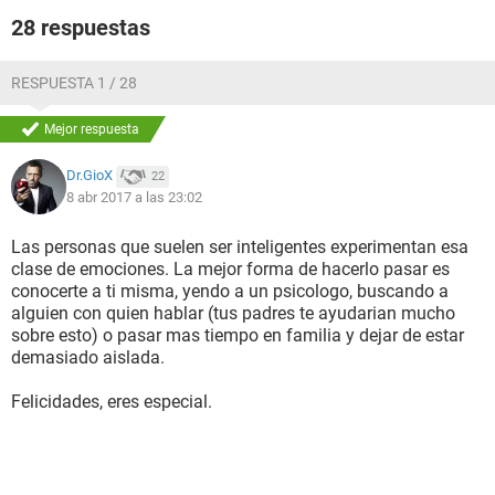
Sherlock, doctor who... pero no creo que tenga que cambiar
28 respuestas
lo que soy para ser aceptada, es por eso que necesito
consejo, ayuda, opinión sobre mi situación..Si has llegado
hasta aquí, gracias por leerlo.
RESPUESTA 1 / 28
Mejor respuesta
Dr.GioX
22
8 abr 2017 a las 23:02
Las personas que suelen ser inteligentes experimentan esa
clase de emociones. La mejor forma de hacerlo pasar es
conocerte a ti misma, yendo a un psicologo, buscando a
alguien con quien hablar (tus padres te ayudarian mucho
sobre esto) o pasar mas tiempo en familia y dejar de estar
demasiado aislada.
Felicidades, eres especial.