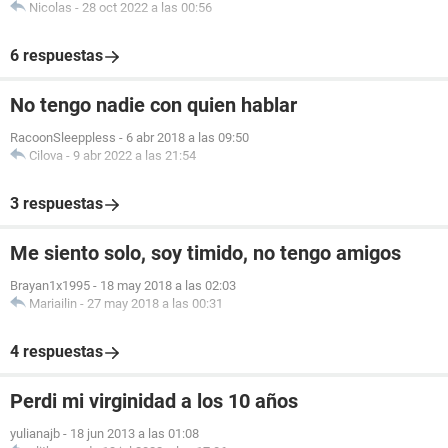
Nicolas
-
28 oct 2022 a las 00:56
6 respuestas
No tengo nadie con quien hablar
RacoonSleeppless
-
6 abr 2018 a las 09:50
Cilova
-
9 abr 2022 a las 21:54
3 respuestas
Me siento solo, soy timido, no tengo amigos
Brayan1x1995
-
18 may 2018 a las 02:03
Mariailin
-
27 may 2018 a las 00:31
4 respuestas
Perdi mi virginidad a los 10 años
yulianajb
-
18 jun 2013 a las 01:08