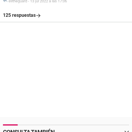
elitheguard
-
13 jul 2022 a las 17:06
125 respuestas