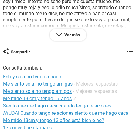
soy tímida, intento no serlo pero me cuesta mucho, me
pongo muy roja y eso lo odio muchísimo, sobretodo cuando
todo el mundo me lo dice, no me atrevo a hablar casi
simplemente por el hecho de que se que lo voy a pasar mal,
que voy a estar incomoda. Me gusta estar sola, me relaja,
disfruto viendo series, películas, me encantan, pero también
Ver más
me gustaría salir más, solo que no tengo a nadie con quien
ir. Hasta mi padre piensa que soy rara y que me lo diga él me
duele. Muchas veces me entran ganas de llorar, me gustaría
Compartir
que mi vida fuese de otro modo. El estudio se me da muy
bien y parece que no salgo porque estudio bastante pero en
Consulta también:
realidad no es así, estudio, pero se me hace muy fácil.
Intento mejorar la situación pero cuando creo que empieza a
Estoy sola no tengo a nadie
cambiar vuelvo a estar sola. Solo tengo dos amigas en el
Me siento sola, no tengo amigas
- Mejores respuestas
colegio y quedamos de vez en cuando, son más amigas
Me siento sola no tengo amigos
- Mejores respuestas
entre ellas que conmigo pero son las únicas personas con
las que puedo estar para no estar sola. Además soy muy
Me mide 13 cm y tengo 17 años
✓
introvertida, no me gusta decirle a nadie como me siento y
Siento que me hago caca cuando tengo relaciones
no quiero que la gente conozca mis defectos. Tengo
AYUDA! Cuando tengo relaciones siento que me hago caca
esperanza de que en la universidad cambie, haga amigos y
Me mide 13cm y tengo 13 años está bien o no?
me sienta más querida, pero también tengo miedo de que no
17 cm es buen tamaño
sea así... quizás mis gustos han hecho que no tenga
amigos, soy lo que se diría un poco friki, me encanta marvel,