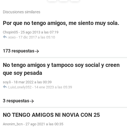
Discusiones similares
Por que no tengo amigos, me siento muy sola.
Chopin05
-
25 ago 2013 a las 07:19
xoxo
-
17 dic 2017 a las 05:10
173 respuestas
No tengo amigos y tampoco soy social y creen
que soy pesada
soy.li
-
18 mar 2022 a las 00:39
LuisLonely352
-
14 ene 2023 a las 05:39
3 respuestas
NO TENGO AMIGOS NI NOVIA CON 25
Anonim_bcn
-
27 ago 2021 a las 00:35