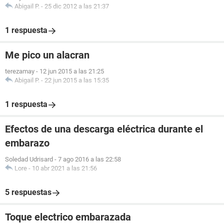
Abigail P.
-
25 dic 2012 a las 21:37
1 respuesta
Me pico un alacran
terezamay
-
12 jun 2015 a las 21:25
Abigail P.
-
22 jun 2015 a las 15:35
1 respuesta
Efectos de una descarga eléctrica durante el
embarazo
Soledad Udrisard
-
7 ago 2016 a las 22:58
Lore
-
10 abr 2021 a las 21:56
5 respuestas
Toque electrico embarazada