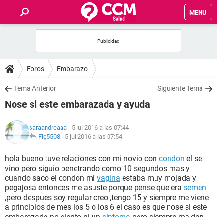
MENU
INICIO
FOROS
Foros
Embarazo
SALUD
Tema Anterior
Siguiente Tema
Nose si este embarazada y ayuda
FAMILIA
saraandreaaa
- 5 jul 2016 a las 07:44
NUTRICIÓN
Fig5508
-
5 jul 2016 a las 07:54
hola bueno tuve relaciones con mi novio con
condon
el se
BIENESTAR
vino pero siguio penetrando como 10 segundos mas y
cuando saco el condon mi
vagina
estaba muy mojada y
SEXUALIDAD
pegajosa entonces me asuste porque pense que era
semen
,pero despues soy regular creo ,tengo 15 y siempre me viene
a principios de mes los 5 o los 6 el caso es que nose si este
GLOSARIO
embarazada no siento ni un
sintoma
pero siempre me dan