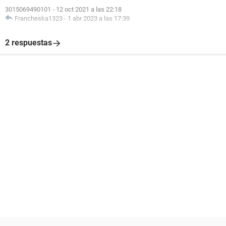
3015069490101
-
12 oct 2021 a las 22:18
Francheska1323
-
1 abr 2023 a las 17:39
2 respuestas