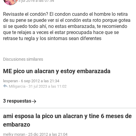
5 jul 2016 a las 07:54
Revisaste el condón? El condon cuando el hombre lo retira
de su pene se puede ver si el condón esta roto porque gotea
si se quedo todo ahí, no estas embarazada, te recomiendo
que te relajes a veces el estar preocupada hace que se
retrase tu regla y los sintomas sean diferentes
Discusiones similares
ME pico un alacran y estoy embarazada
lesperan
-
6 sep 2012 a las 21:34
Miligarcia
-
31 jul 2023 a las 11:02
3 respuestas
ami esposa la pico un alacran y tine 6 meses de
embarazo
melky moran
-
25 dic 2012 a las 21:04