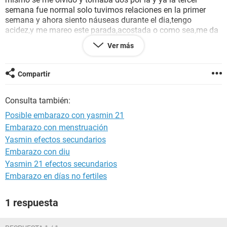
semana fue normal solo tuvimos relaciones en la primer
semana y ahora siento náuseas durante el dia,tengo
acidez,y me mareo este parada,acostada o como sea,me da
asco algunos alimentos,tengo dolor de cabeza y siento
Ver más
como piquetes en el vientre además mi apetito
disminuyó,llevo dos años tomandola y nunca me había
pasado,esta es mi semana en la que me tiene que bajar pero
Compartir
podría ser un posible embarazo ??
Consulta también:
Posible embarazo con yasmin 21
Embarazo con menstruación
Yasmin efectos secundarios
Embarazo con diu
Yasmin 21 efectos secundarios
Embarazo en días no fertiles
1 respuesta