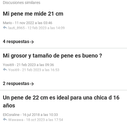
Discusiones similares
Mi pene me mide 21 cm
Mario
-
11 nov 2022 a las 03:46
lauti_8965
-
12 feb 2023 a las 14:09
4 respuestas
Mi grosor y tamaño de pene es bueno ?
Yosi69
-
21 feb 2023 a las 09:36
Yosi69
-
21 feb 2023 a las 16:53
2 respuestas
Un pene de 22 cm es ideal para una chica d 16
años
EliCoraline
-
16 jul 2018 a las 10:33
Wawawa
-
18 oct 2023 a las 17:54