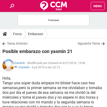
MENU
INICIO
FOROS
Foros
Embarazo
SALUD
Tema Anterior
Siguiente Tema
Posible embarazo con yasmin 21
FAMILIA
Danierb
- Modificado por Danierb el 6/07/2016, 19:06
NUTRICIÓN
Danierb
-
6 jul 2016 a las 22:13
Hola,
BIENESTAR
Tengo una súper duda empeze mi blíster hace casi tres
semanas,pero la primer semana se me olvidaban y tomaba
SEXUALIDAD
dos por día el jueves de esa semana se me olvidó la del
miércoles y tome el jueves dos y no espere ni dos horas y
tuve relaciones con mi marido y la segunda semana lo
GLOSARIO
mismo se me olvidó y tomaba dos por la y ya la tercer