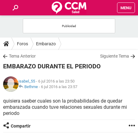
MENU
INICIO
FOROS
Foros
Embarazo
SALUD
Tema Anterior
Siguiente Tema
EMBARAZO DURANTE EL PERIODO
FAMILIA
isabel_55
- 6 jul 2016 a las 23:50
NUTRICIÓN
Bethme
-
6 jul 2016 a las 23:57
quisiera saeber cuales son la probabilidades de quedar
BIENESTAR
embarazada cuando tuve relaciones sexuales durante mi
periodo
SEXUALIDAD
Compartir
GLOSARIO