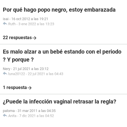
Por qué hago popo negro, estoy embarazada
isai
-
16 oct 2012 a las 19:21
Ruth
-
3 ene 2022 a las 13:23
22 respuestas
Es malo alzar a un bebé estando con el periodo
? Y porque ?
Nery
-
21 jul 2021 a las 23:12
luna20122
-
22 jul 2021 a las 04:43
1 respuesta
¿Puede la infección vaginal retrasar la regla?
paloma
-
31 mar 2011 a las 04:35
Anita
-
7 dic 2021 a las 04:52