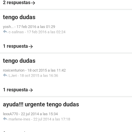
2 respuestas
tengo dudas
yosh...
-
17 feb 2016 a las 01:29
c-salinas
-
17 feb 2016 a las 02:24
1 respuesta
tengo dudas
roxicenturion
-
18 oct 2015 a las 11:42
LJeri
-
18 oct 2015 a las 16:36
1 respuesta
ayuda!!! urgente tengo dudas
lexxA770
-
22 jul 2014 a las 15:34
marlene-ines
-
22 jul 2014 a las 17:18