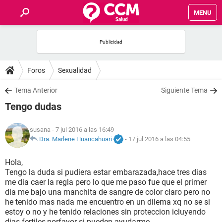
MENU
INICIO
FOROS
Foros
Sexualidad
SALUD
Tema Anterior
Siguiente Tema
Tengo dudas
FAMILIA
susana
- 7 jul 2016 a las 16:49
NUTRICIÓN
Dra. Marlene Huancahuari
-
17 jul 2016 a las 04:55
Hola,
BIENESTAR
Tengo la duda si pudiera estar embarazada,hace tres dias
me dia caer la regla pero lo que me paso fue que el primer
SEXUALIDAD
dia me bajo una manchita de sangre de color claro pero no
he tenido mas nada me encuentro en un dilema xq no se si
estoy o no y he tenido relaciones sin proteccion icluyendo
GLOSARIO
dias fertiles,porfavor si pueden ayudarme