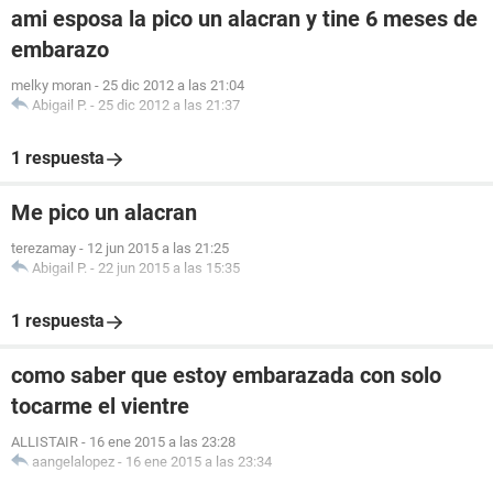
ami esposa la pico un alacran y tine 6 meses de
embarazo
melky moran
-
25 dic 2012 a las 21:04
Abigail P.
-
25 dic 2012 a las 21:37
1 respuesta
Me pico un alacran
terezamay
-
12 jun 2015 a las 21:25
Abigail P.
-
22 jun 2015 a las 15:35
1 respuesta
como saber que estoy embarazada con solo
tocarme el vientre
ALLISTAIR
-
16 ene 2015 a las 23:28
aangelalopez
-
16 ene 2015 a las 23:34