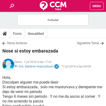
MENU
INICIO
FOROS
Foros
Sexualidad
SALUD
Tema Anterior
Siguiente Tema
Nose si estoy embarazada
FAMILIA
Elena
- 7 jul 2016 a las 17:41
NUTRICIÓN
Dra. Marlene Huancahuari
-
17 jul 2016 a las 04:04
Hola,
BIENESTAR
Disculpen alguien me puede desir
Sí estoy embarazada.. solo me masturvava y derrepente me
SEXUALIDAD
dejo de venir mi periodo
Tengo 4 meses sin periodo . Y no me da ascos al comer . Y
no me acrecido la panza
GLOSARIO
Estoy confundida ayuda!,