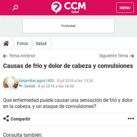
MENU
INICIO
FOROS
Foros
Salud
SALUD
Tema Anterior
Siguiente Tema
Causas de frio y dolor de cabeza y convulsiones
FAMILIA
AlejandraLagos1405
- 8 jul 2016 a las 15:24
NUTRICIÓN
Seila8
-
8 jul 2016 a las 16:50
Que enfermedad puede causar una sensación de frió y dolor
BIENESTAR
en la cabeza, y un ataque de convulsiones?
SEXUALIDAD
Compartir
GLOSARIO
Consulta también: