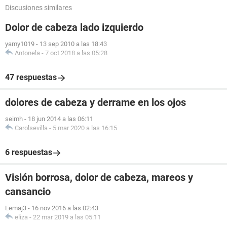
Discusiones similares
Dolor de cabeza lado izquierdo
yamy1019
-
13 sep 2010 a las 18:43
Antonela
-
7 oct 2018 a las 05:28
47 respuestas
dolores de cabeza y derrame en los ojos
seimh
-
18 jun 2014 a las 06:11
Carolsevilla
-
5 mar 2020 a las 16:15
6 respuestas
Visión borrosa, dolor de cabeza, mareos y
cansancio
Lemaj3
-
16 nov 2016 a las 02:43
eliza
-
22 mar 2019 a las 05:11