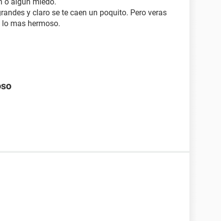
n o algun miedo.
andes y claro se te caen un poquito. Pero veras
a lo mas hermoso.
oso