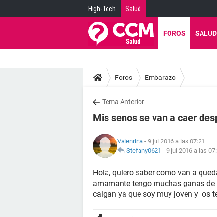
High-Tech
Salud
FOROS
SALUD
Foros
Embarazo
Tema Anterior
Mis senos se van a caer de
Valenrina
- 9 jul 2016 a las 07:21
Stefany0621
-
9 jul 2016 a las 07
Hola, quiero saber como van a qued
amamante tengo muchas ganas de s
caigan ya que soy muy joven y los 