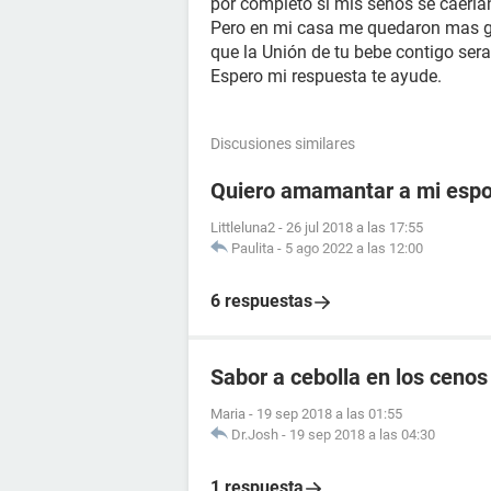
por completo si mis senos se caeria
Pero en mi casa me quedaron mas gr
que la Unión de tu bebe contigo ser
Espero mi respuesta te ayude.
Discusiones similares
Quiero amamantar a mi esp
Littleluna2
-
26 jul 2018 a las 17:55
Paulita
-
5 ago 2022 a las 12:00
6 respuestas
Sabor a cebolla en los cenos
Maria
-
19 sep 2018 a las 01:55
Dr.Josh
-
19 sep 2018 a las 04:30
1 respuesta