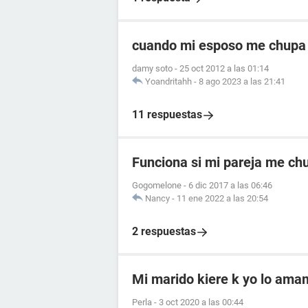
cuando mi esposo me chupa 
damy soto
-
25 oct 2012 a las 01:14
Yoandritahh
-
8 ago 2023 a las 21:41
11 respuestas
Funciona si mi pareja me chu
Gogomelone
-
6 dic 2017 a las 06:46
Nancy
-
11 ene 2022 a las 20:54
2 respuestas
Mi marido kiere k yo lo ama
Perla
-
3 oct 2020 a las 00:44