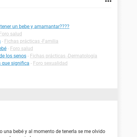
e tener un bebe y amamantar????
Foro salud
s
-
Fichas prácticas -Familia
ebé
-
Foro salud
de los senos
-
Fichas prácticas -Dermatología
 que significa
-
Foro sexualidad
ngo una bebé y al momento de tenerla se me olvido