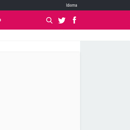
Idioma
O