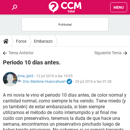
MENU
INICIO
FOROS
Foros
Embarazo
SALUD
Tema Anterior
Siguiente Tema
Periodo 10 días antes.
FAMILIA
Ema_lp65
- 12 jul 2016 a las 19:05
NUTRICIÓN
Dra. Marlene Huancahuari
-
23 jul 2016 a las 01:28
A mi novia le vino el periodo 10 días antes, de color normal y
BIENESTAR
cantidad normal, como siempre le ha venido. Tiene miedo (y
yo también) de estar embarazada, si bien siempre
SEXUALIDAD
utilizamos el método de coito interrumpido y al final me
cuido con preservativo, tenemos la duda de que hace una
semana, encontramos un preservativo pinchado luego de
GLOSARIO
haber tenido relaciones. No sabemos si se rompió teniendo