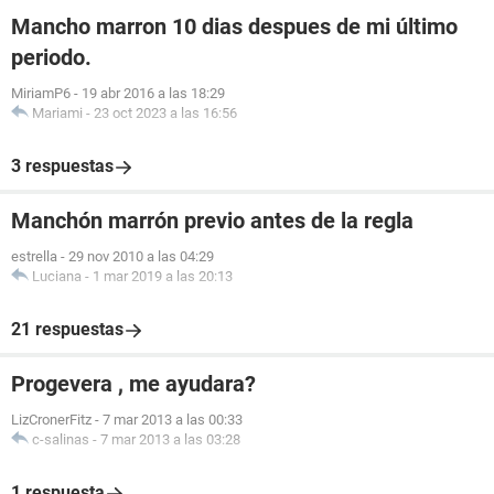
Mancho marron 10 dias despues de mi último
periodo.
MiriamP6
-
19 abr 2016 a las 18:29
Mariami
-
23 oct 2023 a las 16:56
3 respuestas
Manchón marrón previo antes de la regla
estrella
-
29 nov 2010 a las 04:29
Luciana
-
1 mar 2019 a las 20:13
21 respuestas
Progevera , me ayudara?
LizCronerFitz
-
7 mar 2013 a las 00:33
c-salinas
-
7 mar 2013 a las 03:28
1 respuesta