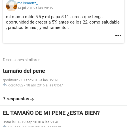
melissaortz_
14 jul 2016 a las 20:35
mi mama mide 5'5 y mi papa 5'11 . crees que tenga
oportunidad de crecer a 5'9 antes de los 22, como saludable
, practico tennis , y estiramiento .
Discusiones similares
tamaño del pene
gordito82
-
13 abr 2016 a las 05:09
gordito82
-
18 abr 2016 a las 01:47
7 respuestas
EL TAMAÑO DE MI PENE ¿ESTA BIEN?
JotaEle10
-
19 sep 2018 a las 21:40