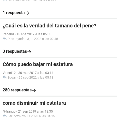
Dr.Josh
-
20 sep 2018 a las 03:49
1 respuesta
¿Cuál es la verdad del tamaño del pene?
Pepehd
-
15 ene 2017 a las 05:03
Pido_ayuda
-
3 jul 2023 a las 02:48
3 respuestas
Cómo puedo bajar mi estatura
Valent12
-
30 mar 2017 a las 03:14
Edgar
-
25 sep 2022 a las 05:18
280 respuestas
como disminuir mi estatura
@frango
-
21 sep 2019 a las 18:35
Fer_ortg
-
25 jul 2023 a las 04:15