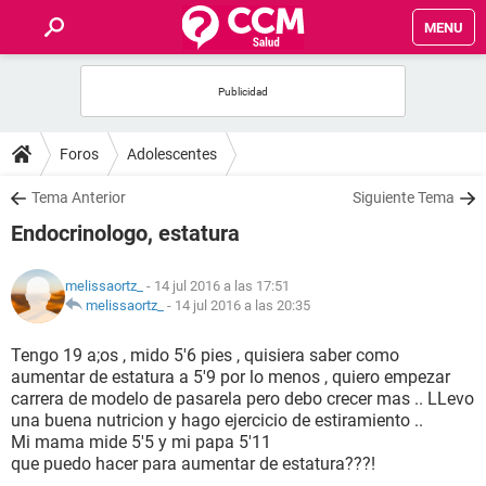
MENU
INICIO
FOROS
Foros
Adolescentes
SALUD
Tema Anterior
Siguiente Tema
Endocrinologo, estatura
FAMILIA
melissaortz_
- 14 jul 2016 a las 17:51
NUTRICIÓN
melissaortz_
-
14 jul 2016 a las 20:35
Tengo 19 a;os , mido 5'6 pies , quisiera saber como
BIENESTAR
aumentar de estatura a 5'9 por lo menos , quiero empezar
carrera de modelo de pasarela pero debo crecer mas .. LLevo
SEXUALIDAD
una buena nutricion y hago ejercicio de estiramiento ..
Mi mama mide 5'5 y mi papa 5'11
que puedo hacer para aumentar de estatura???!
GLOSARIO