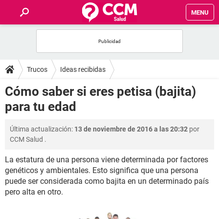
MENU
INICIO
FOROS
Trucos
Ideas recibidas
SALUD
Cómo saber si eres petisa (bajita)
para tu edad
FAMILIA
Última actualización:
13 de noviembre de 2016 a las 20:32
por
NUTRICIÓN
CCM Salud
.
La estatura de una persona viene determinada por factores
BIENESTAR
genéticos y ambientales. Esto significa que una persona
puede ser considerada como bajita en un determinado país
SEXUALIDAD
pero alta en otro.
GLOSARIO