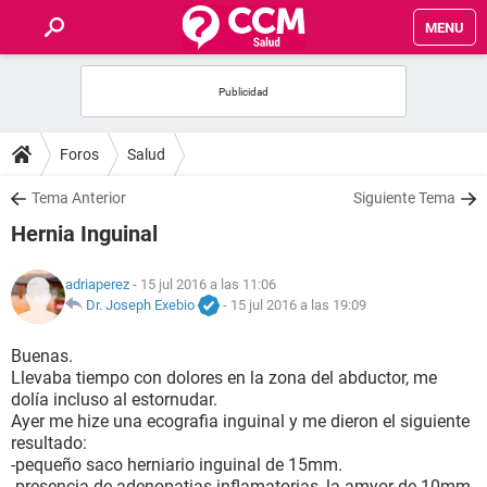
MENU
INICIO
FOROS
Foros
Salud
SALUD
Tema Anterior
Siguiente Tema
Hernia Inguinal
FAMILIA
adriaperez
- 15 jul 2016 a las 11:06
NUTRICIÓN
Dr. Joseph Exebio
-
15 jul 2016 a las 19:09
Buenas.
BIENESTAR
Llevaba tiempo con dolores en la zona del abductor, me
dolía incluso al estornudar.
SEXUALIDAD
Ayer me hize una ecografia inguinal y me dieron el siguiente
resultado:
-pequeño saco herniario inguinal de 15mm.
GLOSARIO
-presencia de adenopatias inflamatorias, la amyor de 10mm