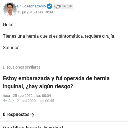
Dr. Joseph Exebio
16.358
15 jul 2016 a las 19:09
Hola!
Tienes una hernia que si es sintomática, requiere cirujía.
Saludos!
Discusiones similares
Estoy embarazada y fui operada de hernia
inguinal, ¿hay algún riesgo?
roca
-
25 sep 2012 a las 00:04
Aliz
-
21 oct 2020 a las 00:45
8 respuestas