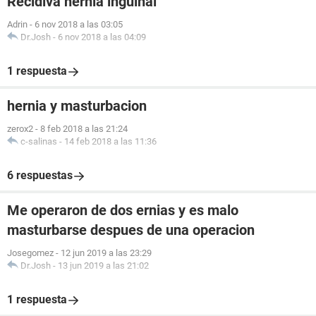
Recidiva hernia inguinal
Adrin
-
6 nov 2018 a las 03:05
Dr.Josh
-
6 nov 2018 a las 04:09
1 respuesta
hernia y masturbacion
zerox2
-
8 feb 2018 a las 21:24
c-salinas
-
14 feb 2018 a las 11:36
6 respuestas
Me operaron de dos ernias y es malo
masturbarse despues de una operacion
Josegomez
-
12 jun 2019 a las 23:29
Dr.Josh
-
13 jun 2019 a las 21:02
1 respuesta