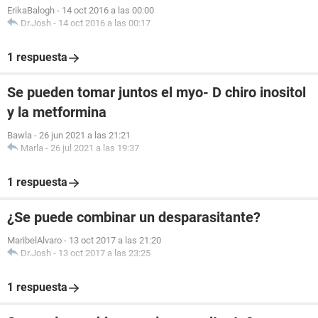
ErikaBalogh
-
14 oct 2016 a las 00:00
Dr.Josh
-
14 oct 2016 a las 00:17
1 respuesta
Se pueden tomar juntos el myo- D chiro inositol
y la metformina
Bawla
-
26 jun 2021 a las 21:21
Marla
-
26 jul 2021 a las 19:37
1 respuesta
¿Se puede combinar un desparasitante?
MaribelAlvaro
-
13 oct 2017 a las 21:20
Dr.Josh
-
13 oct 2017 a las 23:25
1 respuesta