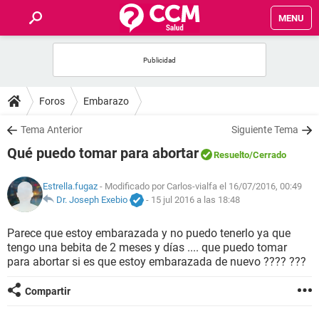
MENU
INICIO
FOROS
Foros
Embarazo
SALUD
Tema Anterior
Siguiente Tema
Qué puedo tomar para abortar
Resuelto
/Cerrado
FAMILIA
Estrella.fugaz
- Modificado por Carlos-vialfa el 16/07/2016, 00:49
NUTRICIÓN
Dr. Joseph Exebio
-
15 jul 2016 a las 18:48
Parece que estoy embarazada y no puedo tenerlo ya que
BIENESTAR
tengo una bebita de 2 meses y días .... que puedo tomar
para abortar si es que estoy embarazada de nuevo ???? ???
SEXUALIDAD
Compartir
GLOSARIO