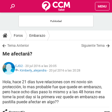
MENU
INICIO
FOROS
Foros
Embarazo
SALUD
Tema Anterior
Siguiente Tema
Me afectará?
FAMILIA
CJG2
- 20 jul 2016 a las 20:05
NUTRICIÓN
Kimberly_alejandra
-
20 jul 2016 a las 20:28
Hola, hace 21 días tuve relaciones con mi novio sin
BIENESTAR
protección, lo mas probable fue que quede en embarazo,
pero hace ocho días paso lo mismo y a las 48 horas me
SEXUALIDAD
tome la post day si la primera vez quede en embarazo esa
pastilla puede afectar en algo??
GLOSARIO