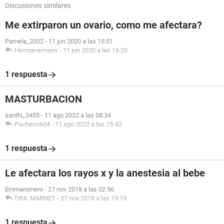
Discusiones similares
Me extirparon un ovario, como me afectara?
Pamela_2002
-
11 jun 2020 a las 15:51
Hermanamayor
-
11 jun 2020 a las 16:20
1 respuesta
MASTURBACION
santhi_0455
-
11 ago 2022 a las 08:34
Pacheco604
-
11 ago 2022 a las 15:42
1 respuesta
Le afectara los rayos x y la anestesia al bebe
Emmaromero
-
27 nov 2018 a las 02:56
DRA. MARNET
-
27 nov 2018 a las 19:19
1 respuesta