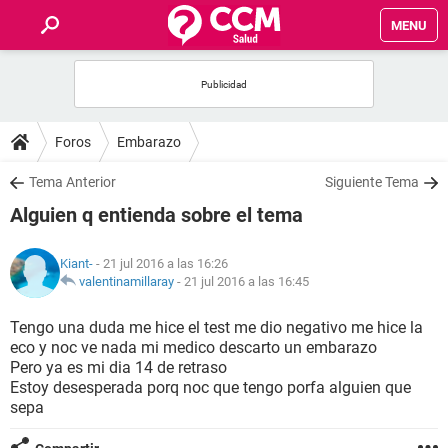
MENU
INICIO
FOROS
Foros
Embarazo
SALUD
Tema Anterior
Siguiente Tema
Alguien q entienda sobre el tema
FAMILIA
Kiant-
- 21 jul 2016 a las 16:26
NUTRICIÓN
valentinamillaray
-
21 jul 2016 a las 16:45
Tengo una duda me hice el test me dio negativo me hice la
BIENESTAR
eco y noc ve nada mi medico descarto un embarazo
Pero ya es mi dia 14 de retraso
SEXUALIDAD
Estoy desesperada porq noc que tengo porfa alguien que
sepa
GLOSARIO