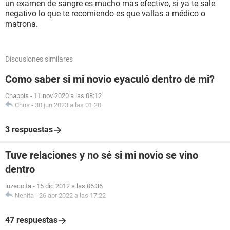
un examen de sangre es mucho mas efectivo, si ya te sale
negativo lo que te recomiendo es que vallas a médico o
matrona.
Discusiones similares
Como saber si mi novio eyaculó dentro de mi?
Chappis
-
11 nov 2020 a las 08:12
Chus
-
30 jun 2023 a las 01:20
3 respuestas
Tuve relaciones y no sé si mi novio se vino
dentro
luzecoita
-
15 dic 2012 a las 06:36
Nenita
-
26 abr 2022 a las 17:22
47 respuestas