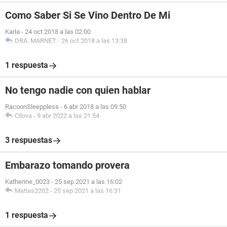
Como Saber Si Se Vino Dentro De Mi
Karla
-
24 oct 2018 a las 02:00
DRA. MARNET
-
26 oct 2018 a las 13:38
1 respuesta
No tengo nadie con quien hablar
RacoonSleeppless
-
6 abr 2018 a las 09:50
Cilova
-
9 abr 2022 a las 21:54
3 respuestas
Embarazo tomando provera
Katherine_0023
-
25 sep 2021 a las 16:02
Matias2202
-
25 sep 2021 a las 16:31
1 respuesta