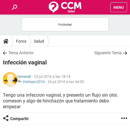
MENU
INICIO
FOROS
Foros
Salud
SALUD
Tema Anterior
Siguiente Tema
Infección vaginal
FAMILIA
tamarab
- 23 jul 2016 a las 18:14
NUTRICIÓN
Histopic2016
-
24 jul 2016 a las 04:00
Tengo una infeccion vaginal, y presento un flujo sin olor,
BIENESTAR
comeson y algo de hinchazón que tratamiento debo
empezar
SEXUALIDAD
Compartir
GLOSARIO