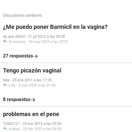
Discusiones similares
¿Me puedo poner Barmicil en la vagina?
Ay que dolor!!
-
21 jul 2012 a las 09:28
Dr.manzur
-
18 may 2023 a las 22:51
27 respuestas
Tengo picazón vaginal
tata
-
25 ene 2011 a las 17:35
Loly
-
5 mar 2020 a las 01:00
8 respuestas
problemas en el pene
12502121
-
23 nov 2012 a las 05:29
Azahel
-
22 feb 2022 a las 06:25