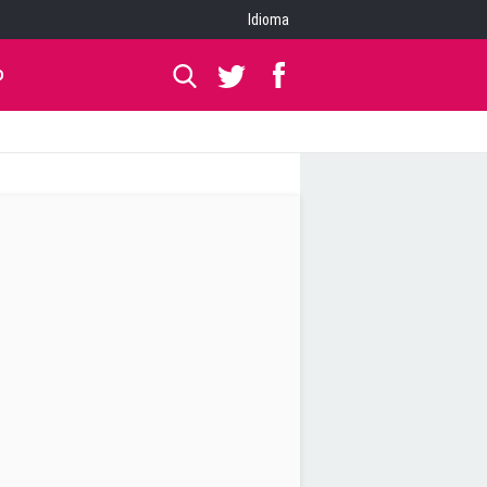
Idioma
O