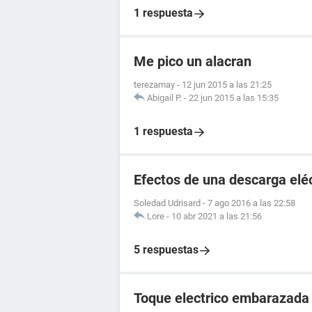
1 respuesta
Me pico un alacran
terezamay
-
12 jun 2015 a las 21:25
Abigail P.
-
22 jun 2015 a las 15:35
1 respuesta
Efectos de una descarga elé
Soledad Udrisard
-
7 ago 2016 a las 22:58
Lore
-
10 abr 2021 a las 21:56
5 respuestas
Toque electrico embarazada