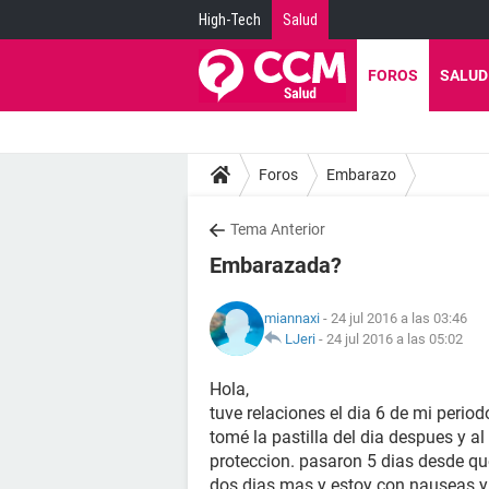
High-Tech
Salud
FOROS
SALUD
Foros
Embarazo
Tema Anterior
Embarazada?
miannaxi
- 24 jul 2016 a las 03:46
LJeri
-
24 jul 2016 a las 05:02
Hola,
tuve relaciones el dia 6 de mi perio
tomé la pastilla del dia despues y al
proteccion. pasaron 5 dias desde qu
dos dias mas y estoy con nauseas y