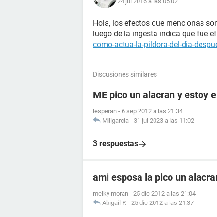
24 jul 2016 a las 05:02
Hola, los efectos que mencionas son
luego de la ingesta indica que fue ef
como-actua-la-pildora-del-dia-despue
Discusiones similares
ME pico un alacran y estoy
lesperan
-
6 sep 2012 a las 21:34
Miligarcia
-
31 jul 2023 a las 11:02
3 respuestas
ami esposa la pico un alacr
melky moran
-
25 dic 2012 a las 21:04
Abigail P.
-
25 dic 2012 a las 21:37