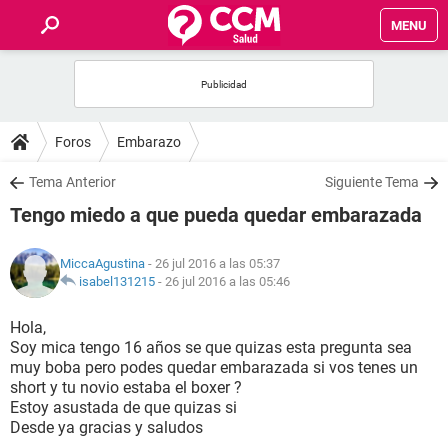
MENU
INICIO
FOROS
Foros
Embarazo
SALUD
Tema Anterior
Siguiente Tema
Tengo miedo a que pueda quedar embarazada
FAMILIA
MiccaAgustina
- 26 jul 2016 a las 05:37
NUTRICIÓN
isabel131215
-
26 jul 2016 a las 05:46
Hola,
BIENESTAR
Soy mica tengo 16 años se que quizas esta pregunta sea
muy boba pero podes quedar embarazada si vos tenes un
SEXUALIDAD
short y tu novio estaba el boxer ?
Estoy asustada de que quizas si
Desde ya gracias y saludos
GLOSARIO