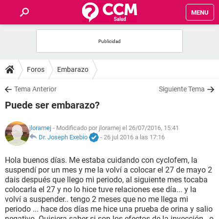
MENU
INICIO
FOROS
Foros
Embarazo
SALUD
Tema Anterior
Siguiente Tema
Puede ser embarazo?
FAMILIA
jloramej
- Modificado por jloramej el 26/07/2016, 15:41
NUTRICIÓN
Dr. Joseph Exebio
-
26 jul 2016 a las 17:16
Hola buenos días. Me estaba cuidando con cyclofem, la
BIENESTAR
suspendí por un mes y me la volví a colocar el 27 de mayo 2
dais después que llego mi periodo, al siguiente mes tocaba
SEXUALIDAD
colocarla el 27 y no lo hice tuve relaciones ese día... y la
volví a suspender.. tengo 2 meses que no me llega mi
periodo ... hace dos días me hice una prueba de orina y salio
GLOSARIO
negativo. Quisiera saber si son los efectos de la inyección.. o