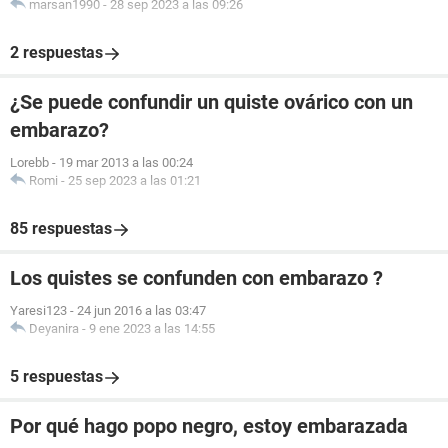
marsan1990
-
28 sep 2023 a las 09:26
2 respuestas
¿Se puede confundir un quiste ovárico con un
embarazo?
Lorebb
-
19 mar 2013 a las 00:24
Romi
-
25 sep 2023 a las 01:21
85 respuestas
Los quistes se confunden con embarazo ?
Yaresi123
-
24 jun 2016 a las 03:47
Deyanira
-
9 ene 2023 a las 14:55
5 respuestas
Por qué hago popo negro, estoy embarazada