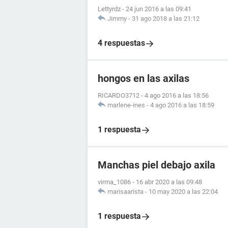
Lettyrdz
-
24 jun 2016 a las 09:41
Jimmy
-
31 ago 2018 a las 21:12
4 respuestas
hongos en las axilas
RICARDO3712
-
4 ago 2016 a las 18:56
marlene-ines
-
4 ago 2016 a las 18:59
1 respuesta
Manchas piel debajo axila
virma_1086
-
16 abr 2020 a las 09:48
marisaarista
-
10 may 2020 a las 22:04
1 respuesta