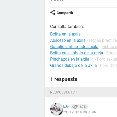
Compartir
Consulta también:
Bolita en la axila
Absceso en la axila
-
Fichas práctic
Ganglios inflamados axila
-
Fichas p
Bolita en el lobulo de la oreja
-
Foro 
Pinchazos en la axila
✓
-
Foro sexua
Granos debajo de la axila
-
Foro Der
1 respuesta
RESPUESTA 1 / 1
LJeri
1.783
29 jul 2016 a las 03:36