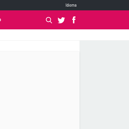
Idioma
O