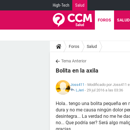
High-Tech
Salud
FOROS
SALUD
Foros
Salud
Tema Anterior
Bolita en la axila
Joss411
- Modificado por Joss411 e
LJeri
-
29 jul 2016 a las 03:36
Hola.. tengo una bolita pequeña en 
dura y no me causa ningún dolor pe
desintegra... La verdad no me he d
no... Que podría ser? Será algo m
gracias