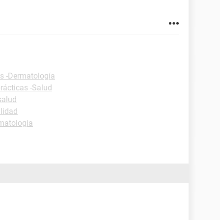
as -Dermatología
rácticas -Salud
salud
lidad
matologia