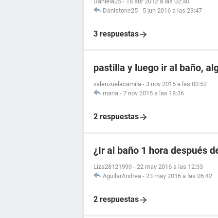
Daniela25
-
18 abr 2012 a las 02:40
Danistone25
-
5 jun 2016 a las 23:47
3 respuestas
pastilla y luego ir al baño, a
valenzuelacamila
-
3 nov 2015 a las 00:52
maria
-
7 nov 2015 a las 18:36
2 respuestas
¿Ir al baño 1 hora después de
Liza28121999
-
22 may 2016 a las 12:33
AguilarAndrea
-
23 may 2016 a las 06:42
2 respuestas