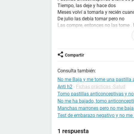
Tiempo, las deje y hace dos
Meses volví a tomarla y recién cuand
De julio las debía tomar pero no
Las compre, entonces no las tome . M
debía enfermarme el día viernes en 
Tengo
Miedo porque no sé si tal vez exista 
Probabilidad de embarazo con ese r
Compartir
pastilla de Diane para ver si me ba
la pastilla? O
Consulta también:
Puedo retrasar más mi periódo
Con eso??? Ayuda porfavor
No me Baja y me tome una pastilla 
Anti h2
-
Fichas prácticas -Salud
Tomo pastillas anticonceptivas y no
No me ha bajado, tomo anticoncept
Manchas marrones pero no me baja 
Test de embarazo negativo y no me b
1 respuesta