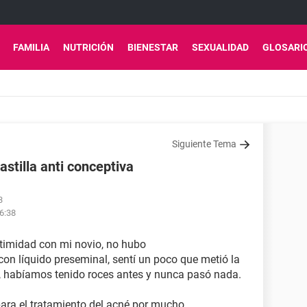
FAMILIA
NUTRICIÓN
BIENESTAR
SEXUALIDAD
GLOSARI
Siguiente Tema
stilla anti conceptiva
3
16:38
ntimidad con mi novio, no hubo
con líquido preseminal, sentí un poco que metió la
 habíamos tenido roces antes y nunca pasó nada.
para el tratamiento del acné por mucho