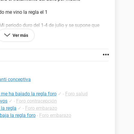
o me vino la regla el 1
i periodo duro del 1-4 de julio y se supone que
la noche pero no ha pasado aún y ya es domingo .
Ver más
la
oce, pero ayer sábado en la noche me tome una
jaba hoy domingo pero nada . Hice bien al tomarme
anti conceptiva
 me ha bajado la regla foro
✓
-
Foro salud
ivos
✓
-
Foro contracepción
la regla
✓
-
Foro embarazo
aja la regla foro
-
Foro embarazo