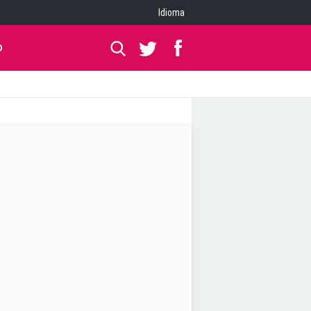
Idioma
O