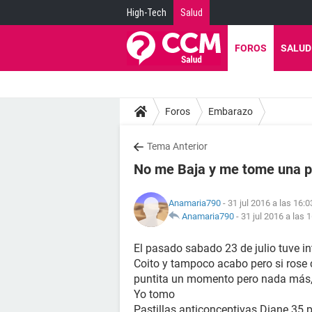
High-Tech
Salud
FOROS
SALUD
Foros
Embarazo
Tema Anterior
No me Baja y me tome una pa
Anamaria790
- 31 jul 2016 a las 16:0
Anamaria790
-
31 jul 2016 a las 
El pasado sabado 23 de julio tuve i
Coito y tampoco acabo pero si rose 
puntita un momento pero nada más,
Yo tomo
Pastillas anticonceptivas Diane 35 