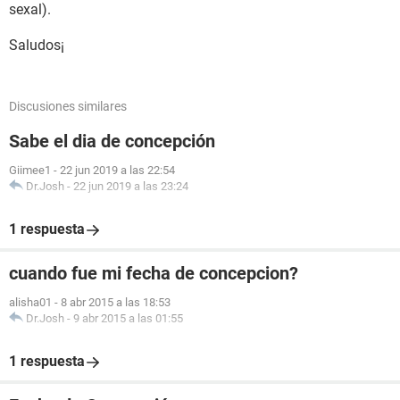
sexal).
Saludos¡
Discusiones similares
Sabe el dia de concepción
Giimee1
-
22 jun 2019 a las 22:54
Dr.Josh
-
22 jun 2019 a las 23:24
1 respuesta
cuando fue mi fecha de concepcion?
alisha01
-
8 abr 2015 a las 18:53
Dr.Josh
-
9 abr 2015 a las 01:55
1 respuesta