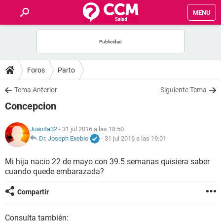
MENU
INICIO
FOROS
Foros
Parto
SALUD
Tema Anterior
Siguiente Tema
Concepcion
FAMILIA
Juanita32
- 31 jul 2016 a las 18:50
NUTRICIÓN
Dr. Joseph Exebio
-
31 jul 2016 a las 19:01
Mi hija nacio 22 de mayo con 39.5 semanas quisiera saber
BIENESTAR
cuando quede embarazada?
SEXUALIDAD
Compartir
GLOSARIO
Consulta también: