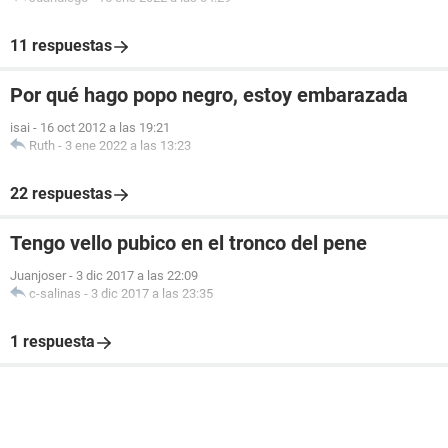
11 respuestas
Por qué hago popo negro, estoy embarazada
isai
-
16 oct 2012 a las 19:21
Ruth
-
3 ene 2022 a las 13:23
22 respuestas
Tengo vello pubico en el tronco del pene
Juanjoser
-
3 dic 2017 a las 22:09
c-salinas
-
3 dic 2017 a las 23:35
1 respuesta