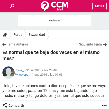
MENU
INICIO
FOROS
Foros
Sexualidad
SALUD
Tema Anterior
Siguiente Tema
Es normal que te baje dos veces en el mismo
FAMILIA
mes?
NUTRICIÓN
China_
- 31 jul 2016 a las 22:49
colopat
-
1 ago 2016 a las 01:03
BIENESTAR
Hola, tuve relaciones cuatro días después de que se me vaya
y no me cuide, pasaron 12 días y me está bajando flujo
SEXUALIDAD
medio maron y tengo dolores. ¿Es normal que esto suceda?
GLOSARIO
Compartir