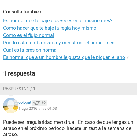
Consulta también:
Es normal que te baje dos veces en el mismo mes?
Como hacer que te baje la regla hoy mismo
Como es el flujo normal
Puedo estar embarazada y menstruar el primer mes
Cual es la presion normal
Es normal que a un hombre le gusta que le piquen el ano
✓
1 respuesta
RESPUESTA 1 / 1
colopat
80
1 ago 2016 a las 01:03
Puede ser irregularidad menstrual. En caso de que tengas un
atraso en el próximo periodo, hacete un test a la semana de
atraso.