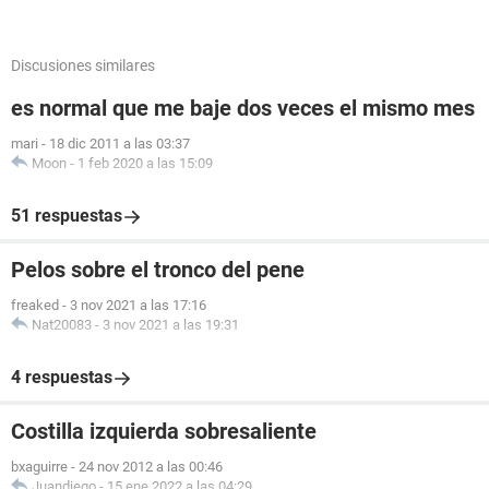
Discusiones similares
es normal que me baje dos veces el mismo mes
mari
-
18 dic 2011 a las 03:37
Moon
-
1 feb 2020 a las 15:09
51 respuestas
Pelos sobre el tronco del pene
freaked
-
3 nov 2021 a las 17:16
Nat20083
-
3 nov 2021 a las 19:31
4 respuestas
Costilla izquierda sobresaliente
bxaguirre
-
24 nov 2012 a las 00:46
Juandiego
-
15 ene 2022 a las 04:29