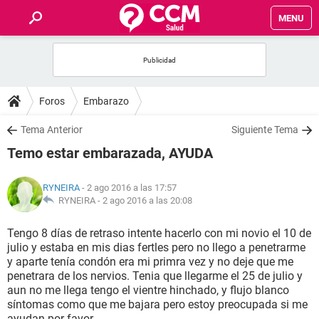
MENU
INICIO
FOROS
Foros
Embarazo
SALUD
Tema Anterior
Siguiente Tema
Temo estar embarazada, AYUDA
FAMILIA
RYNEIRA
- 2 ago 2016 a las 17:57
NUTRICIÓN
RYNEIRA -
2 ago 2016 a las 20:08
Tengo 8 días de retraso intente hacerlo con mi novio el 10 de
BIENESTAR
julio y estaba en mis dias fertles pero no llego a penetrarme
y aparte tenía condón era mi primra vez y no deje que me
SEXUALIDAD
penetrara de los nervios. Tenia que llegarme el 25 de julio y
aun no me llega tengo el vientre hinchado, y flujo blanco
síntomas como que me bajara pero estoy preocupada si me
GLOSARIO
ayudan por favor