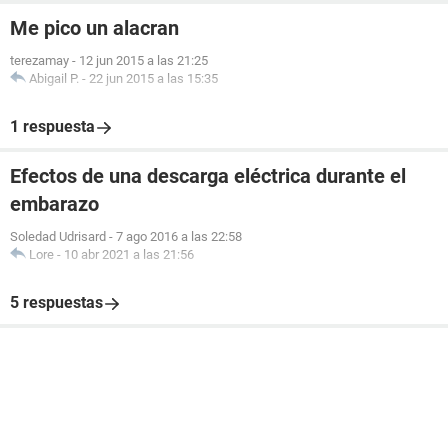
Me pico un alacran
terezamay
-
12 jun 2015 a las 21:25
Abigail P.
-
22 jun 2015 a las 15:35
1 respuesta
Efectos de una descarga eléctrica durante el
embarazo
Soledad Udrisard
-
7 ago 2016 a las 22:58
Lore
-
10 abr 2021 a las 21:56
5 respuestas