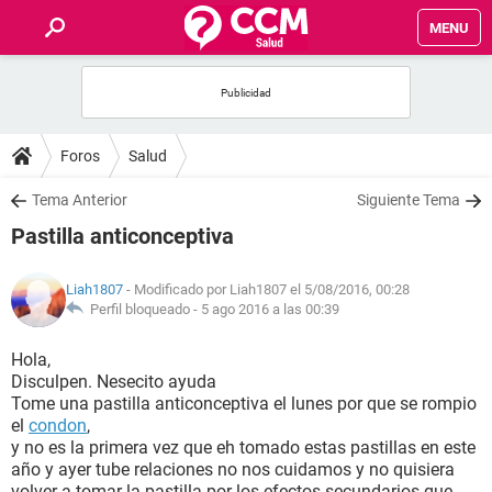
MENU
INICIO
FOROS
Foros
Salud
SALUD
Tema Anterior
Siguiente Tema
Pastilla anticonceptiva
FAMILIA
Liah1807
- Modificado por Liah1807 el 5/08/2016, 00:28
NUTRICIÓN
Perfil bloqueado -
5 ago 2016 a las 00:39
Hola,
BIENESTAR
Disculpen. Nesecito ayuda
Tome una pastilla anticonceptiva el lunes por que se rompio
SEXUALIDAD
el
condon
,
y no es la primera vez que eh tomado estas pastillas en este
año y ayer tube relaciones no nos cuidamos y no quisiera
GLOSARIO
volver a tomar la pastilla por los efectos secundarios que