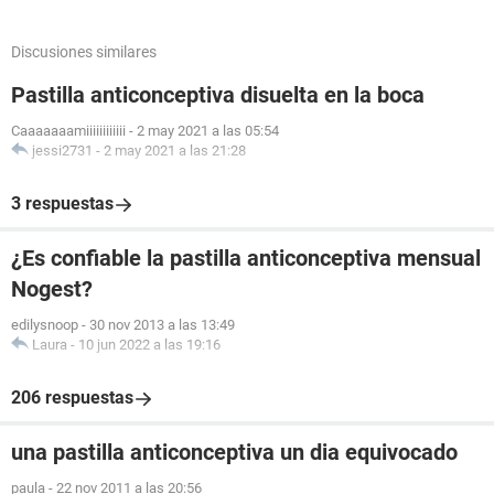
Discusiones similares
Pastilla anticonceptiva disuelta en la boca
Caaaaaaamiiiiiiiiiiii
-
2 may 2021 a las 05:54
jessi2731
-
2 may 2021 a las 21:28
3 respuestas
¿Es confiable la pastilla anticonceptiva mensual
Nogest?
edilysnoop
-
30 nov 2013 a las 13:49
Laura
-
10 jun 2022 a las 19:16
206 respuestas
una pastilla anticonceptiva un dia equivocado
paula
-
22 nov 2011 a las 20:56