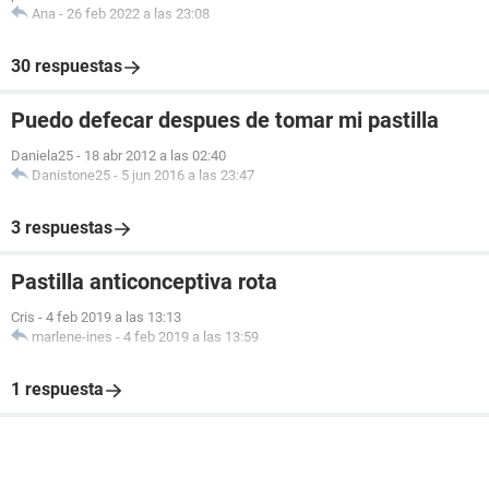
Ana
-
26 feb 2022 a las 23:08
30 respuestas
Puedo defecar despues de tomar mi pastilla
Daniela25
-
18 abr 2012 a las 02:40
Danistone25
-
5 jun 2016 a las 23:47
3 respuestas
Pastilla anticonceptiva rota
Cris
-
4 feb 2019 a las 13:13
marlene-ines
-
4 feb 2019 a las 13:59
1 respuesta