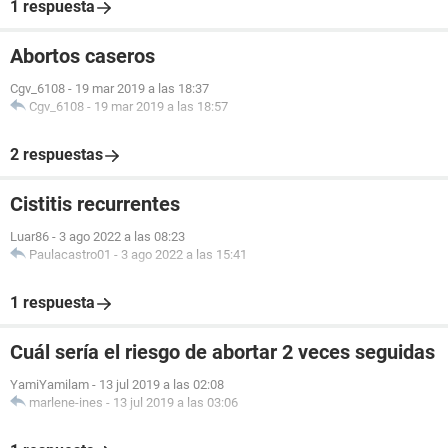
1 respuesta
Abortos caseros
Cgv_6108
-
19 mar 2019 a las 18:37
Cgv_6108
-
19 mar 2019 a las 18:57
2 respuestas
Cistitis recurrentes
Luar86
-
3 ago 2022 a las 08:23
Paulacastro01
-
3 ago 2022 a las 15:41
1 respuesta
Cuál sería el riesgo de abortar 2 veces seguidas
YamiYamilam
-
13 jul 2019 a las 02:08
marlene-ines
-
13 jul 2019 a las 03:06