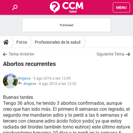
MENU
INICIO
FOROS
Foros
Profesionales de la salud
SALUD
Tema Anterior
Siguiente Tema
Abortos recurrentes
FAMILIA
Angava
- 5 ago 2016 a las 12:09
NUTRICIÓN
Angava
-
8 ago 2016 a las 12:32
Buenas tardes.
BIENESTAR
Tengo 36 años, he tenido 3 abortos confirmados, aunque
creo que han sido más. El primero 8 semanas con legrado, el
SEXUALIDAD
segundo me mandaron adiro y lo perdí a las 6 semanas y el
tercero con clexane adiro ácido folico yodo( ya que estoy
radiada del tiroides también tomo eutirox) este último estuve
GLOSARIO
pinchandome heparina 10 días y lo perdí en la semana 6.