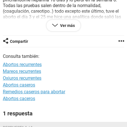
Todas las pruebas salen dentro de la normalidad,
(coagulación, careotipo..) todo excepto este último, tuve el
aborto el día 3 y el 25 me hice una analítica donde salió las
NK al 25% pero me dijeron que era normal. El resto de
Ver más
pruebas todo bien.
Estoy desesperada por qué ya no sé qué camino seguir,mi
marido tiene una hija de una relación anterior y os podéis
Compartir
imaginar la fustracion que siento. Ya no sé qué más probar.
En la SS me dicen que siga intentándolo pero ni física ni
Consulta también:
psicológicamente me quedan fuerzas.
Abortos recurrentes
Mareos recurrentes
Oxiuros recurrentes
Abortos caseros
Remedios caseros para abortar
Abortos caceros
1 respuesta