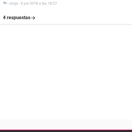
Jorge
-
6 jun 2018 a las 18:27
4 respuestas