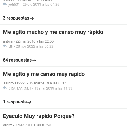
jedi501
-
29 dic 2011 a las 04:26
3 respuestas
Me agito mucho y me canso muy rápido
antoni
-
22 mar 2010 a las 22:55
Lllr
-
28 nov 2022 a las 06:22
64 respuestas
Me agito y me canso muy rapido
Juliorojas2293
-
13 mar 2019 a las 05:05
DRA. MARNET
-
13 mar 2019 a las 11:33
1 respuesta
Eyaculo Muy rapido Porque?
Arckz
-
3 mar 2011 a las 01:58