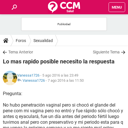
MENU
INICIO
FOROS
Foros
Sexualidad
SALUD
Tema Anterior
Siguiente Tema
Lo mas rapido posible necesito la respuesta
FAMILIA
Vanessa1726
- 5 ago 2016 a las 23:49
NUTRICIÓN
Vanessa1726
-
7 ago 2016 a las 11:50
Pregunta:
BIENESTAR
No hubo penetración vaginal pero si chocó el glande del
SEXUALIDAD
pene com mi vagina pero no entró y fue rápido sólo chocó y
antes q eyaculará, fue un día antes del periodo fértil luego
tuvimos anal pero con preservativo y mi periodo esta para q
GLOSARIO
me venga la próxima semana y ya me siento mal estoy