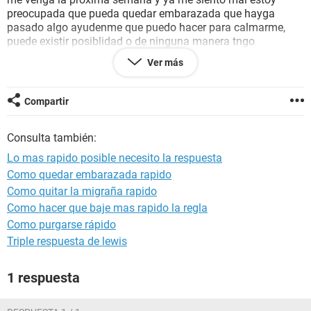
preocupada que pueda quedar embarazada que hayga
pasado algo ayudenme que puedo hacer para calmarme,
puede existir posiblidad o de ninguna manera tngo
problemas sobre esto no puedo comer ni estar bien esto y
Ver más
nerviosa y muy ansiosa aún soy joven y no quiero embarazo
por eso no e tenido penetración en la vagina pero aún así
estoy asustada por el choque o algo? Porfavor ayudenme
Compartir
urgente.
Consulta también:
Lo mas rapido posible necesito la respuesta
Como quedar embarazada rapido
Como quitar la migraña rapido
Como hacer que baje mas rapido la regla
Como purgarse rápido
Triple respuesta de lewis
1 respuesta