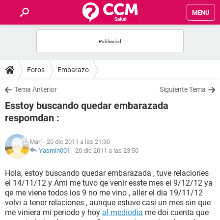
MENU
INICIO
FOROS
Foros
Embarazo
SALUD
Tema Anterior
Siguiente Tema
Esstoy buscando quedar embarazada
FAMILIA
respomdan :
NUTRICIÓN
Mari
- 20 dic 2011 a las 21:30
Yasmin001
-
20 dic 2011 a las 23:50
BIENESTAR
Hola, estoy buscando quedar embarazada , tuve relaciones
el 14/11/12 y Ami me tuvo qe venir esste mes el 9/12/12 ya
SEXUALIDAD
qe me viene todos los 9 no me vino , aller el dia 19/11/12
volvi a tener relaciones , aunque estuve casi un mes sin que
me viniera mi periodo y hoy
al mediodia
me doi cuenta que
GLOSARIO