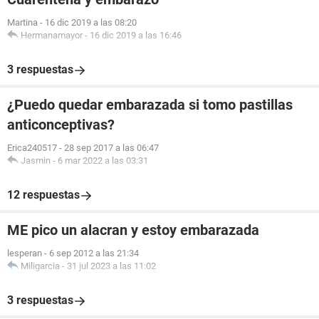
Martina
-
16 dic 2019 a las 08:20
Hermanamayor
-
16 dic 2019 a las 16:46
3 respuestas
¿Puedo quedar embarazada si tomo pastillas
anticonceptivas?
Erica240517
-
28 sep 2017 a las 06:47
Jasmin
-
6 mar 2022 a las 03:31
12 respuestas
ME pico un alacran y estoy embarazada
lesperan
-
6 sep 2012 a las 21:34
Miligarcia
-
31 jul 2023 a las 11:02
3 respuestas