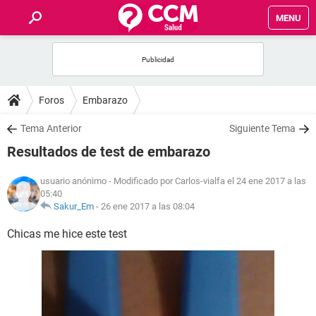
MENU
INICIO
FOROS
Foros
Embarazo
SALUD
Tema Anterior
Siguiente Tema
Resultados de test de embarazo
FAMILIA
usuario anónimo
- Modificado por Carlos-vialfa el 24 ene 2017 a las
05:40
NUTRICIÓN
Sakur_Em
-
26 ene 2017 a las 08:04
Chicas me hice este test
BIENESTAR
SEXUALIDAD
GLOSARIO