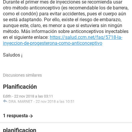
Durante el primer mes de inyecciones se recomienda usar
otro método anticonceptivo (es recomendable los de barrera,
como el condón) para evitar accidentes, pues el cuerpo aún
se está adaptando. Por ello, existe el riesgo de embarazo,
aunque este, claro, es menor a que si estuviera sin ningún
método. Más información sobre anticonceptivos inyectables
en el siguiente enlace:
https://salud.ccm.net/faq/5718-la-
inyeccion-de-progesterona-como-anticonceptivo
Saludos ¡
Discusiones similares
Planificación
Edith
-
22 nov 2018 a las 03:11
DRA. MARNET
-
22 nov 2018 a las 10:51
1 respuesta
planificacion