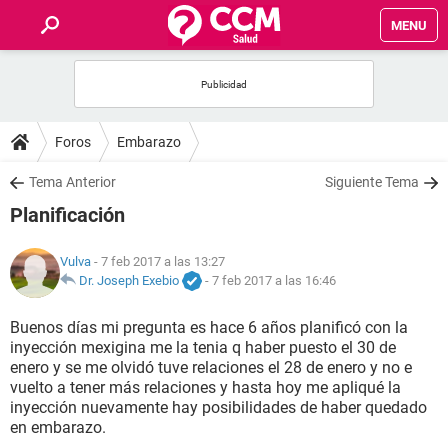
MENU
INICIO
FOROS
Foros
Embarazo
SALUD
Tema Anterior
Siguiente Tema
Planificación
FAMILIA
Vulva
- 7 feb 2017 a las 13:27
NUTRICIÓN
Dr. Joseph Exebio
-
7 feb 2017 a las 16:46
Buenos días mi pregunta es hace 6 años planificó con la
BIENESTAR
inyección mexigina me la tenia q haber puesto el 30 de
enero y se me olvidó tuve relaciones el 28 de enero y no e
SEXUALIDAD
vuelto a tener más relaciones y hasta hoy me apliqué la
inyección nuevamente hay posibilidades de haber quedado
en embarazo.
GLOSARIO