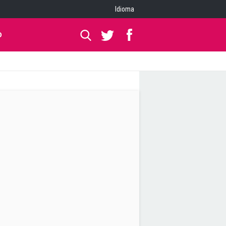
Idioma
O