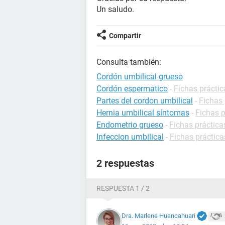
Un saludo.
Compartir
Consulta también:
Cordón umbilical grueso
Cordón espermatico
-
Fichas práctic
Partes del cordon umbilical
-
Fichas 
Hernia umbilical síntomas
-
Fichas p
Endometrio grueso
-
Fichas práctica
Infeccion umbilical
-
Fichas práctica
2 respuestas
RESPUESTA 1 / 2
Dra. Marlene Huancahuari