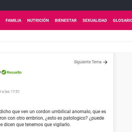
FAMILIA
NUTRICIÓN
BIENESTAR
SEXUALIDAD
GLOSARI
Siguiente Tema
o
Resuelto
 a las 17:51
dicho que ven un cordon umbilical anomalo, que es
aron con otro embrion, ¿esto es patologico? ¿puede
e dicen que tenemos que vigilarlo.