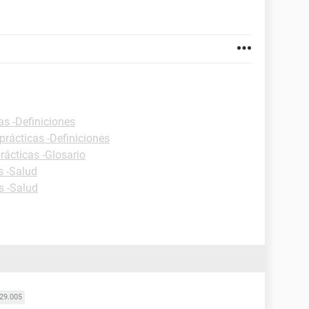
as -Definiciones
prácticas -Definiciones
rácticas -Glosario
s -Salud
s -Salud
29.005