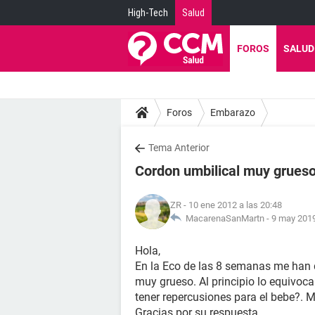
High-Tech
Salud
FOROS
SALUD
Foros
Embarazo
Tema Anterior
Cordon umbilical muy grues
ZR
- 10 ene 2012 a las 20:48
MacarenaSanMartn -
9 may 2019
Hola,
En la Eco de las 8 semanas me han 
muy grueso. Al principio lo equivoc
tener repercusiones para el bebe?. M
Gracias por su respuesta.