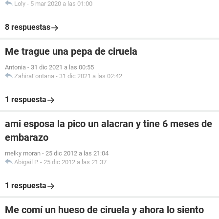
Loly
-
5 mar 2020 a las 01:00
8 respuestas
Me trague una pepa de ciruela
Antonia
-
31 dic 2021 a las 00:55
ZahiraFontana
-
31 dic 2021 a las 02:42
1 respuesta
ami esposa la pico un alacran y tine 6 meses de
embarazo
melky moran
-
25 dic 2012 a las 21:04
Abigail P.
-
25 dic 2012 a las 21:37
1 respuesta
Me comí un hueso de ciruela y ahora lo siento