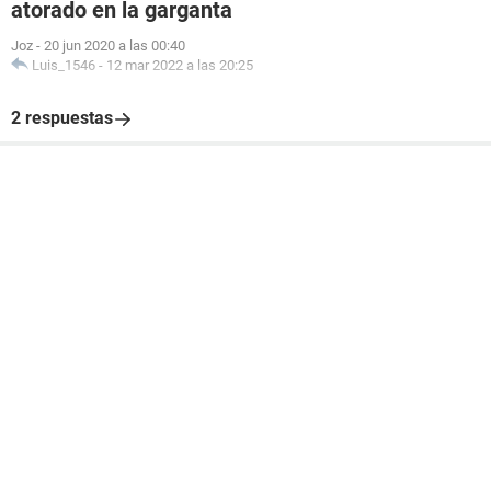
atorado en la garganta
Joz
-
20 jun 2020 a las 00:40
Luis_1546
-
12 mar 2022 a las 20:25
2 respuestas