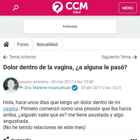
MENU
INICIO
FOROS
Foros
Sexualidad
SALUD
Tema Anterior
Siguiente Tema
Dolor dentro de la vagina, ¿a alguna le pasó?
FAMILIA
usuario anónimo
- 30 mar 2017 a las 19:58
NUTRICIÓN
Dra. Marlene Huancahuari
-
29 abr 2017 a las 18:21
Hola, hace unos días que tengo un dolor dentro de mi
BIENESTAR
vagina
. Primero comenzó como una presión que iba hacia
arriba, ¿alguién sabe qué es? me tiene asustada y algo
SEXUALIDAD
angustiada.
(No he tenido relaciones en este mes)
GLOSARIO