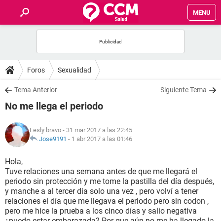
MENU
INICIO
FOROS
Foros
Sexualidad
SALUD
Tema Anterior
Siguiente Tema
No me llega el periodo
FAMILIA
Lesly bravo
- 31 mar 2017 a las 22:45
NUTRICIÓN
Jose9191
-
1 abr 2017 a las 01:46
Hola,
BIENESTAR
Tuve relaciones una semana antes de que me llegará el
periodo sin protección y me tome la pastilla del día después,
SEXUALIDAD
y manche a al tercer dia solo una vez , pero volví a tener
relaciones el día que me llegava el periodo pero sin codon ,
pero me hice la prueba a los cinco días y salio negativa
GLOSARIO
¿puedo estar embarazada? Por que aún no me ha llegado la