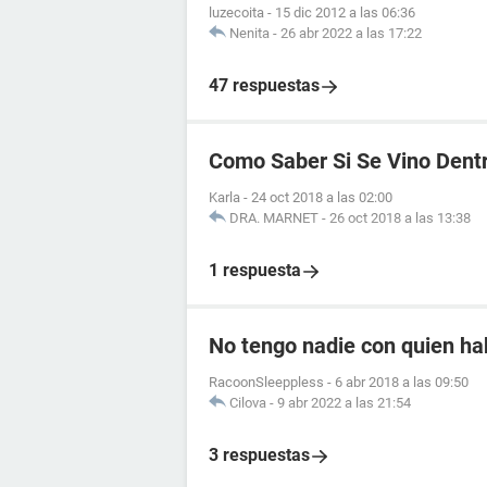
luzecoita
-
15 dic 2012 a las 06:36
Nenita
-
26 abr 2022 a las 17:22
47 respuestas
Como Saber Si Se Vino Dent
Karla
-
24 oct 2018 a las 02:00
DRA. MARNET
-
26 oct 2018 a las 13:38
1 respuesta
No tengo nadie con quien ha
RacoonSleeppless
-
6 abr 2018 a las 09:50
Cilova
-
9 abr 2022 a las 21:54
3 respuestas