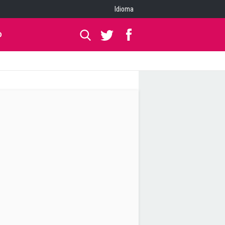
Idioma
O