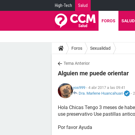
High-Tech
Salud
FOROS
SALUD
Foros
Sexualidad
Tema Anterior
Alguien me puede orientar
yos999
- 4 abr 2017 a las 09:41
Dra. Marlene Huancahuari
-
2
Hola Chicas Tengo 3 meses de haber 
use preservativo Use pastillas ant
Por favor Ayuda