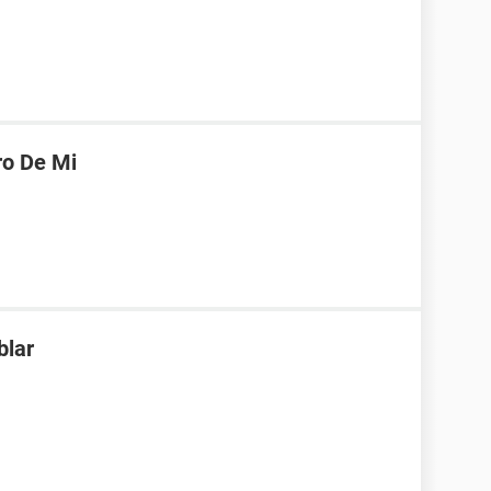
ro De Mi
blar