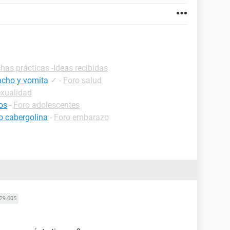
chas prácticas -Ideas recibidas
acho y vomita
✓
-
Foro salud
exualidad
os
-
Foro adolescentes
 cabergolina
-
Foro embarazo
29.005