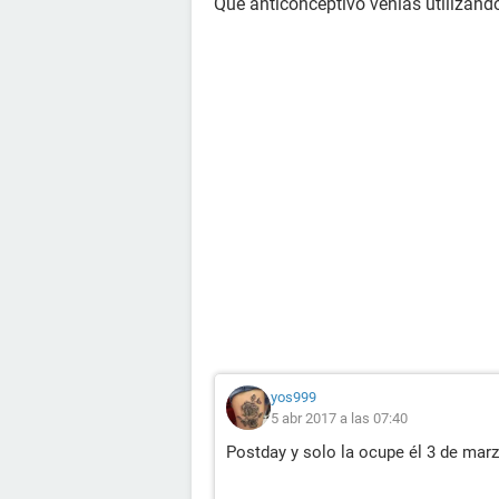
Qué anticonceptivo venías utilizand
yos999
5 abr 2017 a las 07:40
Postday y solo la ocupe él 3 de mar