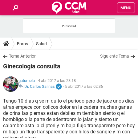
MENU
INICIO
FOROS
Foros
Salud
SALUD
Tema Anterior
Siguiente Tema
Ginecologia consulta
FAMILIA
gatumela
- 4 abr 2017 a las 23:18
NUTRICIÓN
Dr. Carlos Salinas
-
5 abr 2017 a las 02:36
Tengo 10 dias q se m quito el periodo pero de jace unos dias
BIENESTAR
atras empece con colicos dolor en la cadera muchas ganas
de orina las piernas estan debiles m tiemblan siento q el
SEXUALIDAD
hombligo x la parte de adentronm.lo jalan y siento un
calambre asta la cliptori y m baja flujo transparente pero hoy
m bajo un flujo transparente y con hilos de sangre y m con
GLOSARIO
colicos el.utero