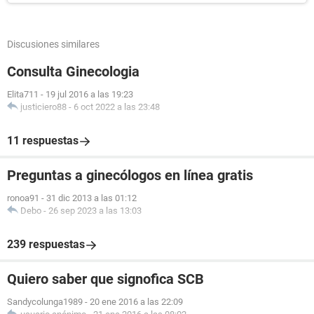
Discusiones similares
Consulta Ginecologia
Elita711
-
19 jul 2016 a las 19:23
justiciero88
-
6 oct 2022 a las 23:48
11 respuestas
Preguntas a ginecólogos en línea gratis
ronoa91
-
31 dic 2013 a las 01:12
Debo
-
26 sep 2023 a las 13:03
239 respuestas
Quiero saber que signofica SCB
Sandycolunga1989
-
20 ene 2016 a las 22:09