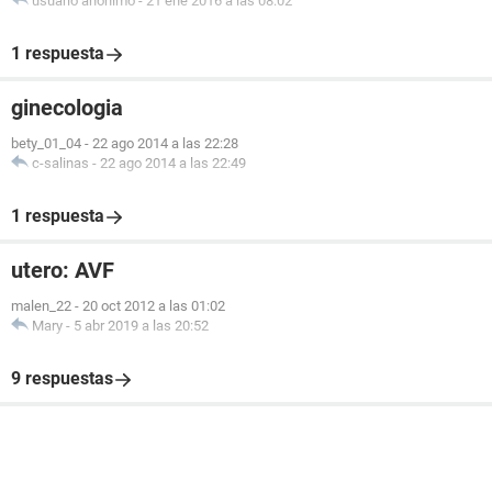
usuario anónimo
-
21 ene 2016 a las 08:02
1 respuesta
ginecologia
bety_01_04
-
22 ago 2014 a las 22:28
c-salinas
-
22 ago 2014 a las 22:49
1 respuesta
utero: AVF
malen_22
-
20 oct 2012 a las 01:02
Mary
-
5 abr 2019 a las 20:52
9 respuestas