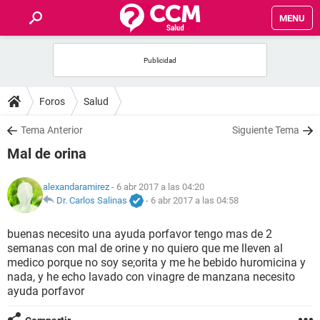
MENU
INICIO
FOROS
Foros
Salud
SALUD
Tema Anterior
Siguiente Tema
Mal de orina
FAMILIA
alexandaramirez
- 6 abr 2017 a las 04:20
NUTRICIÓN
Dr. Carlos Salinas
-
6 abr 2017 a las 04:58
buenas necesito una ayuda porfavor tengo mas de 2
BIENESTAR
semanas con mal de orine y no quiero que me lleven al
medico porque no soy se;orita y me he bebido huromicina y
SEXUALIDAD
nada, y he echo lavado con vinagre de manzana necesito
ayuda porfavor
GLOSARIO