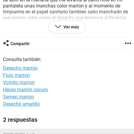
pantaleta unas manchas color marron y al momento de
limpiarme en el papel sanitario tambien salio manchado de
ese mismo color como el desecho que tenemos al finalizar
la menstruacion y yo pense que de seguro era mi periodo
Ver más
que estaba por llegar pero ya en todo el dia ya no me salio
nada entonces quisiera saber que es?????
Compartir
Consulta también:
Desecho marron
Flujo marron
Vomito marron
Heces marrón oscuro
Semen marron
Desecho amarillo
2 respuestas