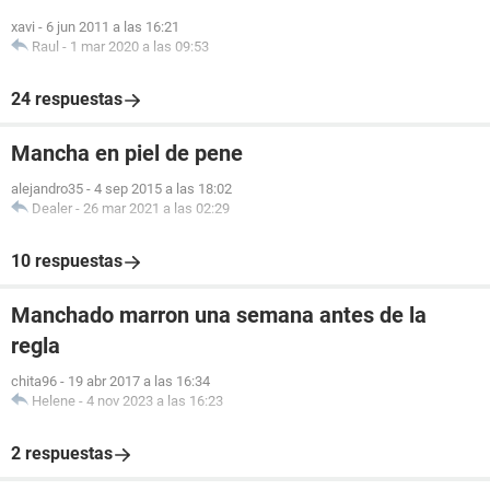
xavi
-
6 jun 2011 a las 16:21
Raul
-
1 mar 2020 a las 09:53
24 respuestas
Mancha en piel de pene
alejandro35
-
4 sep 2015 a las 18:02
Dealer
-
26 mar 2021 a las 02:29
10 respuestas
Manchado marron una semana antes de la
regla
chita96
-
19 abr 2017 a las 16:34
Helene
-
4 nov 2023 a las 16:23
2 respuestas