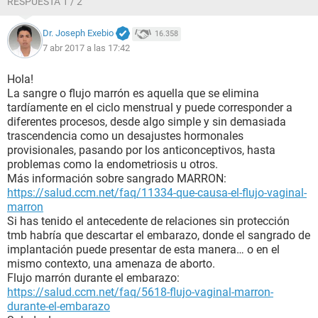
RESPUESTA 1 / 2
Dr. Joseph Exebio
16.358
7 abr 2017 a las 17:42
Hola!
La sangre o flujo marrón es aquella que se elimina
tardíamente en el ciclo menstrual y puede corresponder a
diferentes procesos, desde algo simple y sin demasiada
trascendencia como un desajustes hormonales
provisionales, pasando por los anticonceptivos, hasta
problemas como la endometriosis u otros.
Más información sobre sangrado MARRON:
https://salud.ccm.net/faq/11334-que-causa-el-flujo-vaginal-
marron
Si has tenido el antecedente de relaciones sin protección
tmb habría que descartar el embarazo, donde el sangrado de
implantación puede presentar de esta manera… o en el
mismo contexto, una amenaza de aborto.
Flujo marrón durante el embarazo:
https://salud.ccm.net/faq/5618-flujo-vaginal-marron-
durante-el-embarazo