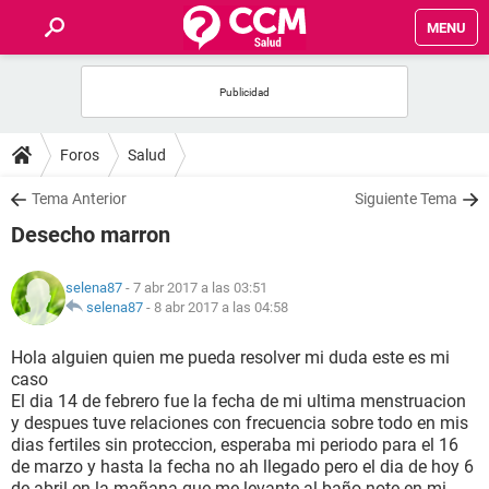
MENU
INICIO
FOROS
Foros
Salud
SALUD
Tema Anterior
Siguiente Tema
Desecho marron
FAMILIA
selena87
- 7 abr 2017 a las 03:51
NUTRICIÓN
selena87
-
8 abr 2017 a las 04:58
Hola alguien quien me pueda resolver mi duda este es mi
BIENESTAR
caso
El dia 14 de febrero fue la fecha de mi ultima menstruacion
SEXUALIDAD
y despues tuve relaciones con frecuencia sobre todo en mis
dias fertiles sin proteccion, esperaba mi periodo para el 16
de marzo y hasta la fecha no ah llegado pero el dia de hoy 6
GLOSARIO
de abril en la mañana que me levante al baño note en mi