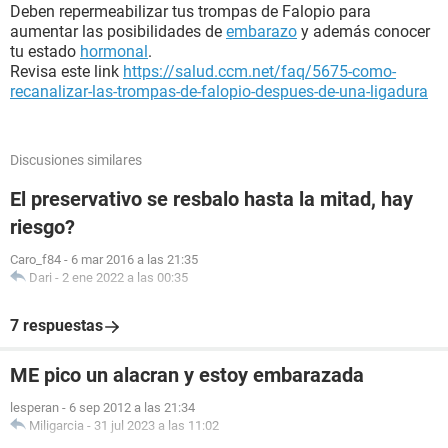
Deben repermeabilizar tus trompas de Falopio para
aumentar las posibilidades de
embarazo
y además conocer
tu estado
hormonal
.
Revisa este link
https://salud.ccm.net/faq/5675-como-
recanalizar-las-trompas-de-falopio-despues-de-una-ligadura
Discusiones similares
El preservativo se resbalo hasta la mitad, hay
riesgo?
Caro_f84
-
6 mar 2016 a las 21:35
Dari
-
2 ene 2022 a las 00:35
7 respuestas
ME pico un alacran y estoy embarazada
lesperan
-
6 sep 2012 a las 21:34
Miligarcia
-
31 jul 2023 a las 11:02