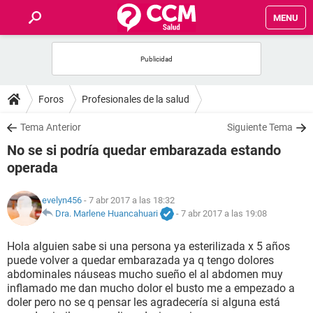
MENU
INICIO
FOROS
Foros
Profesionales de la salud
SALUD
Tema Anterior
Siguiente Tema
No se si podría quedar embarazada estando
FAMILIA
operada
NUTRICIÓN
evelyn456
- 7 abr 2017 a las 18:32
Dra. Marlene Huancahuari
-
7 abr 2017 a las 19:08
BIENESTAR
Hola alguien sabe si una persona ya esterilizada x 5 años
puede volver a quedar embarazada ya q tengo dolores
SEXUALIDAD
abdominales náuseas mucho sueño el al abdomen muy
inflamado me dan mucho dolor el busto me a empezado a
doler pero no se q pensar les agradecería si alguna está
GLOSARIO