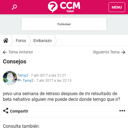
MENU
INICIO
FOROS
Foros
Embarazo
SALUD
Tema Anterior
Siguiente Tema
Consejos
FAMILIA
Tamy2
- 7 abr 2017 a las 21:21
NUTRICIÓN
Tamy2
-
7 abr 2017 a las 22:13
yevo una semana de retraso despues de mi relsultado de
BIENESTAR
beta nehativo alguien me puede decir donde temgo que ir?
SEXUALIDAD
Compartir
GLOSARIO
Consulta también: