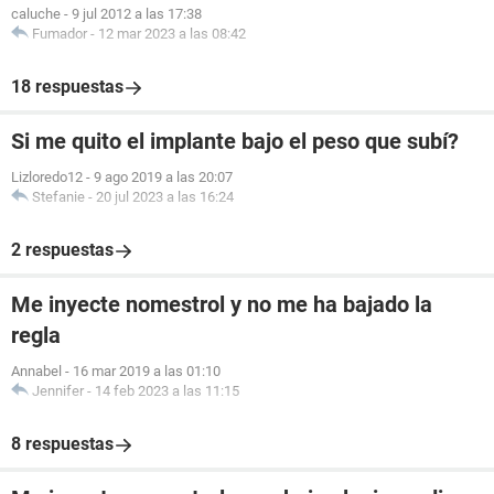
caluche
-
9 jul 2012 a las 17:38
Fumador
-
12 mar 2023 a las 08:42
18 respuestas
Si me quito el implante bajo el peso que subí?
Lizloredo12
-
9 ago 2019 a las 20:07
Stefanie
-
20 jul 2023 a las 16:24
2 respuestas
Me inyecte nomestrol y no me ha bajado la
regla
Annabel
-
16 mar 2019 a las 01:10
Jennifer
-
14 feb 2023 a las 11:15
8 respuestas