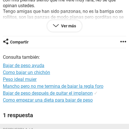
opinan ustedes.
Tengo amigas que han sido panzonas, no es la barriga con
rollitos, son las panzas de modo planas pero gorditas no se
si me explique y ahora las veo mucho más delgada, y
Ver más
cuando las veo me siento mal y me baja la autoestima.
Que me recomiendan hacer para bajar de peso rapidamente,
mi barriga es la barriga con rollitos, las personas a mi
Compartir
alrededor me dicen que estoy mas delgada pero yo me veo
más gorda, necesito ayuda.
Consulta también:
Bajar de peso ayuda
Como bajar un chichón
Peso ideal mujer
Mancho pero no me termina de bajar la regla foro
Bajar de peso después de quitar el implanon
✓
Como empezar una dieta para bajar de peso
1 respuesta