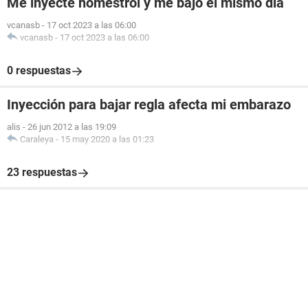
Me inyecte nomestrol y me bajo el mismo dia
vcanasb
-
17 oct 2023 a las 06:00
vcanasb
-
17 oct 2023 a las 06:00
0 respuestas
Inyección para bajar regla afecta mi embarazo
alis
-
26 jun 2012 a las 19:09
Caraleya
-
15 may 2020 a las 01:23
23 respuestas