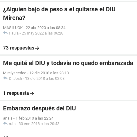
¿Alguien bajo de peso a el quitarse el DIU
Mirena?
MAGILUOK
-
22 abr 2020 a las 08:34
Paula
-
25 may 2022 a las 06:28
73 respuestas
Me quité el DIU y todavía no quedo embarazada
Mirelyscedeo
-
12 dic 2018 a las 23:13
Dr.Josh
-
13 dic 2018 a las 02:08
1 respuesta
Embarazo después del DIU
anais
-
1 feb 2010 a las 22:24
ruth
-
30 ene 2018 a las 20:43