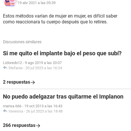
19 abr 2021 a las 05:39
Estos métodos varían de mujer en mujer, es difícil saber
como reaccionara tu cuerpo después que lo retires.
Discusiones similares
Si me quito el implante bajo el peso que subí?
Lizloredo12
-
9 ago 2019 a las 20:07
Stefanie
-
20 jul 2023 a las 16:24
2 respuestas
No puedo adelgazar tras quitarme el Implanon
marisa 666
-
19 oct 2013 a las 16:43
Vanessa
-
26 jul 2023 a las 18:48
266 respuestas