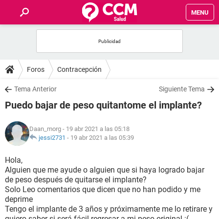
MENU
INICIO
FOROS
Foros
Contracepción
SALUD
Tema Anterior
Siguiente Tema
Puedo bajar de peso quitantome el implante?
FAMILIA
Daan_morg
- 19 abr 2021 a las 05:18
NUTRICIÓN
jessi2731
-
19 abr 2021 a las 05:39
Hola,
BIENESTAR
Alguien que me ayude o alguien que si haya logrado bajar
de peso después de quitarse el implante?
SEXUALIDAD
Solo Leo comentarios que dicen que no han podido y me
deprime
Tengo el implante de 3 años y próximamente me lo retirare y
GLOSARIO
quiero saber si será fácil regresar a mi peso original :(