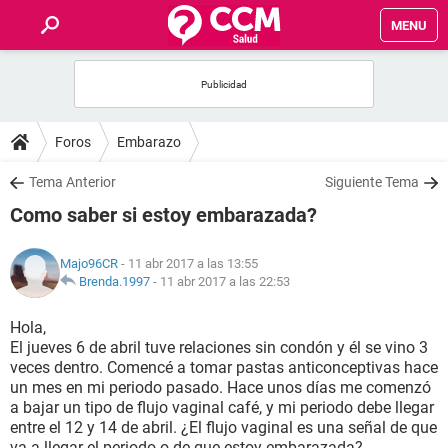
MENU
INICIO
FOROS
Foros
Embarazo
SALUD
Tema Anterior
Siguiente Tema
Como saber si estoy embarazada?
FAMILIA
Majo96CR
- 11 abr 2017 a las 13:55
NUTRICIÓN
Brenda.1997
-
11 abr 2017 a las 22:53
Hola,
BIENESTAR
El jueves 6 de abril tuve relaciones sin condón y él se vino 3
veces dentro. Comencé a tomar pastas anticonceptivas hace
SEXUALIDAD
un mes en mi periodo pasado. Hace unos días me comenzó
a bajar un tipo de flujo vaginal café, y mi periodo debe llegar
entre el 12 y 14 de abril. ¿El flujo vaginal es una señal de que
GLOSARIO
va a llegar el periodo o de que estoy embarazada?