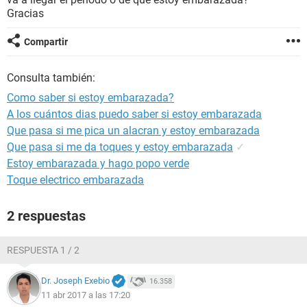
Gracias
Compartir
Consulta también:
Como saber si estoy embarazada?
A los cuántos dias puedo saber si estoy embarazada
Que pasa si me pica un alacran y estoy embarazada
Que pasa si me da toques y estoy embarazada
✓
Estoy embarazada y hago popo verde
Toque electrico embarazada
2 respuestas
RESPUESTA 1 / 2
Dr. Joseph Exebio
16.358
11 abr 2017 a las 17:20