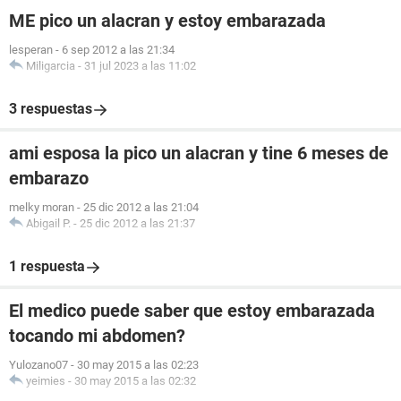
ME pico un alacran y estoy embarazada
lesperan
-
6 sep 2012 a las 21:34
Miligarcia
-
31 jul 2023 a las 11:02
3 respuestas
ami esposa la pico un alacran y tine 6 meses de
embarazo
melky moran
-
25 dic 2012 a las 21:04
Abigail P.
-
25 dic 2012 a las 21:37
1 respuesta
El medico puede saber que estoy embarazada
tocando mi abdomen?
Yulozano07
-
30 may 2015 a las 02:23
yeimies
-
30 may 2015 a las 02:32